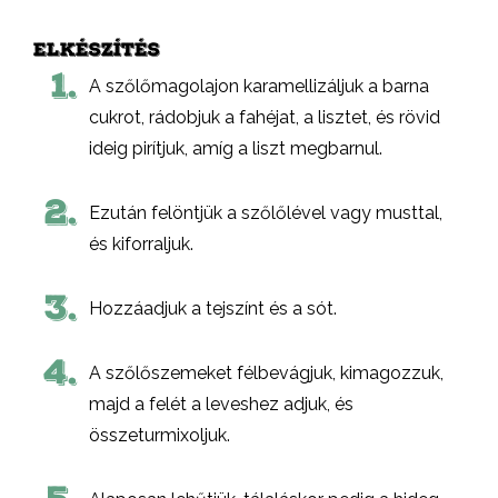
ELKÉSZÍTÉS
1.
A szőlőmagolajon karamellizáljuk a barna
cukrot, rádobjuk a fahéjat, a lisztet, és rövid
ideig pirítjuk, amíg a liszt megbarnul.
2.
Ezután felöntjük a szőlőlével vagy musttal,
és kiforraljuk.
3.
Hozzáadjuk a tejszínt és a sót.
4.
A szőlőszemeket félbevágjuk, kimagozzuk,
majd a felét a leveshez adjuk, és
összeturmixoljuk.