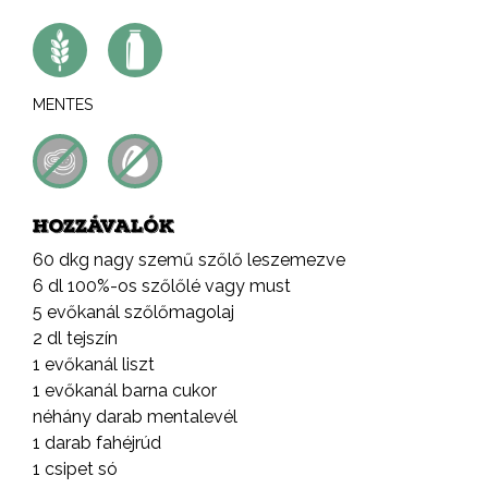
MENTES
HOZZÁVALÓK
60 dkg nagy szemű szőlő leszemezve
6 dl 100%-os szőlőlé vagy must
5 evőkanál szőlőmagolaj
2 dl tejszín
1 evőkanál liszt
1 evőkanál barna cukor
néhány darab mentalevél
1 darab fahéjrúd
1 csipet só