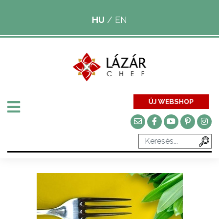
HU
/
EN
ÚJ WEBSHOP