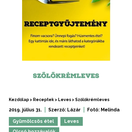
SZŐLŐKRÉMLEVES
Kezdőlap
>
Receptek
>
Leves
>
Szőlőkrémleves
2019. július 31.
Szerző:
Lázár
Fotó:
Melinda
Gyümölcsös étel
Leves
Olcsó hozzávalók