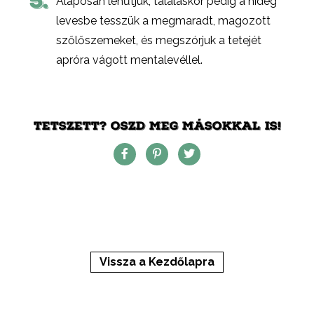
5.
Alaposan lehűtjük, tálaláskor pedig a hideg
levesbe tesszük a megmaradt, magozott
szőlőszemeket, és megszórjuk a tetejét
apróra vágott mentalevéllel.
TETSZETT? OSZD MEG MÁSOKKAL IS!
Vissza a Kezdőlapra