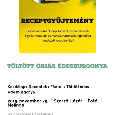
TÖLTÖTT ÓRIÁS ÉDESBURGONYA
Kezdőlap
>
Receptek
>
Főétel
>
Töltött óriás
édesburgonya
2019. november 29.
Szerző:
Lázár
Fotó:
Melinda
Szponzorált tartalom