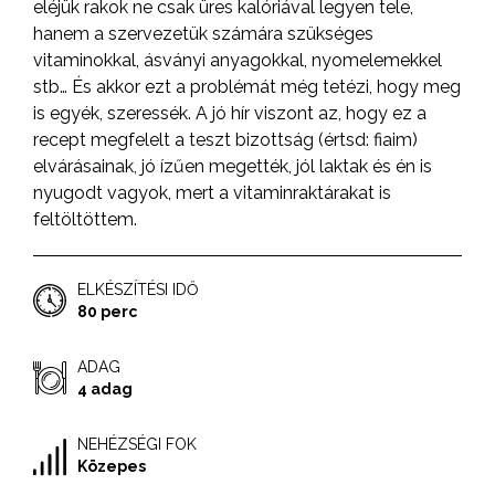
eléjük rakok ne csak üres kalóriával legyen tele,
hanem a szervezetük számára szükséges
vitaminokkal, ásványi anyagokkal, nyomelemekkel
stb… És akkor ezt a problémát még tetézi, hogy meg
is egyék, szeressék. A jó hír viszont az, hogy ez a
recept megfelelt a teszt bizottság (értsd: fiaim)
elvárásainak, jó ízűen megették, jól laktak és én is
nyugodt vagyok, mert a vitaminraktárakat is
feltöltöttem.
ELKÉSZÍTÉSI IDŐ
80 perc
ADAG
4 adag
NEHÉZSÉGI FOK
Közepes