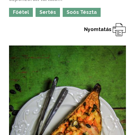
Főétel
Sertés
Soós Tészta
Nyomtatás