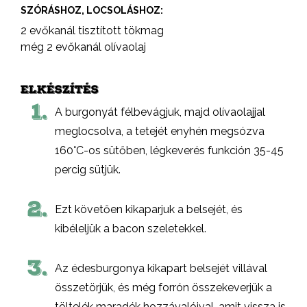
SZÓRÁSHOZ, LOCSOLÁSHOZ:
2 evőkanál tisztított tökmag
még 2 evőkanál olívaolaj
ELKÉSZÍTÉS
1.
A burgonyát félbevágjuk, majd olívaolajjal
meglocsolva, a tetejét enyhén megsózva
160°C-os sütőben, légkeverés funkción 35-45
percig sütjük.
2.
Ezt követően kikaparjuk a belsejét, és
kibéleljük a bacon szeletekkel.
3.
Az édesburgonya kikapart belsejét villával
összetörjük, és még forrón összekeverjük a
töltelék maradék hozzávalóival, amit vissza is