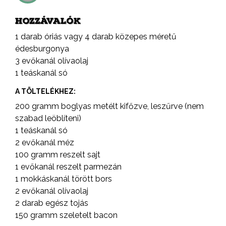
HOZZÁVALÓK
1 darab óriás vagy 4 darab közepes méretű
édesburgonya
3 evőkanál olívaolaj
1 teáskanál só
A TÖLTELÉKHEZ:
200 gramm boglyas metélt kifőzve, leszűrve (nem
szabad leöblíteni)
1 teáskanál só
2 evőkanál méz
100 gramm reszelt sajt
1 evőkanál reszelt parmezán
1 mokkáskanál törött bors
2 evőkanál olívaolaj
2 darab egész tojás
150 gramm szeletelt bacon