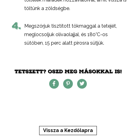
töltünk a zöldségbe.
4.
Megszórjuk tisztított tökmaggal a tetejét,
meglocsoljuk olívaolajjal, és 180°C-os
sütőben, 15 perc alatt pirosra sütjük.
TETSZETT? OSZD MEG MÁSOKKAL IS!
Vissza a Kezdőlapra