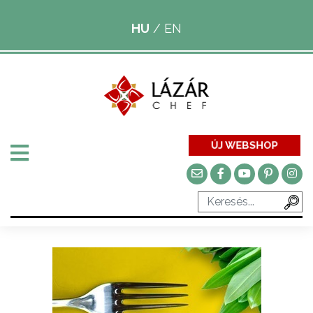
HU
/
EN
ÚJ WEBSHOP