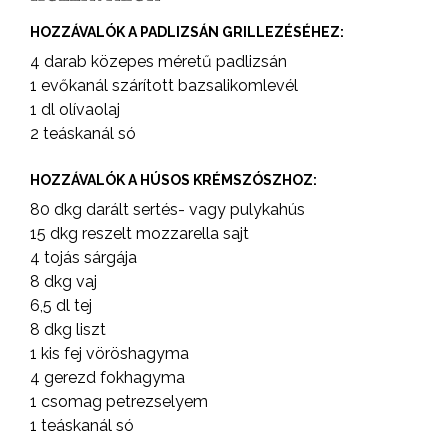
HOZZÁVALÓK A PADLIZSÁN GRILLEZÉSÉHEZ:
4 darab közepes méretű padlizsán
1 evőkanál szárított bazsalikomlevél
1 dl olívaolaj
2 teáskanál só
HOZZÁVALÓK A HÚSOS KRÉMSZÓSZHOZ:
80 dkg darált sertés- vagy pulykahús
15 dkg reszelt mozzarella sajt
4 tojás sárgája
8 dkg vaj
6,5 dl tej
8 dkg liszt
1 kis fej vöröshagyma
4 gerezd fokhagyma
1 csomag petrezselyem
1 teáskanál só