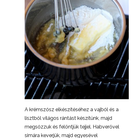
A krémszósz elkészítéséhez a vajból és a
lisztből világos rántást készítünk, majd
megsózzuk és felöntjük tejjel. Habverővel
simára keverjük, majd egyesével