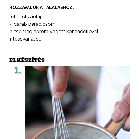
HOZZÁVALÓK A TÁLALÁSHOZ:
fél dl olívaolaj
4 darab paradicsom
2 csomag apróra vágott korianderlevél
1 teáskanál só
ELKÉSZÍTÉS
1.