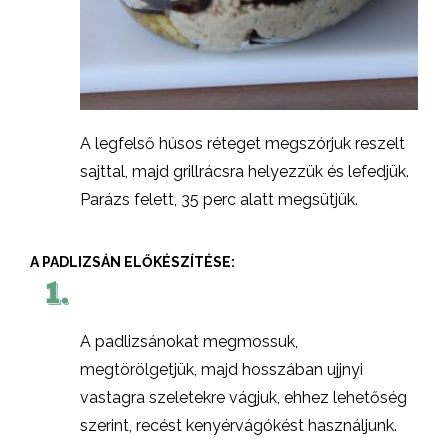
A legfelső húsos réteget megszórjuk reszelt
sajttal, majd grillrácsra helyezzük és lefedjük.
Parázs felett, 35 perc alatt megsütjük.
A PADLIZSÁN ELŐKÉSZÍTÉSE:
1.
A padlizsánokat megmossuk,
megtörölgetjük, majd hosszában ujjnyi
vastagra szeletekre vágjuk, ehhez lehetőség
szerint, recést kenyérvágókést használjunk.