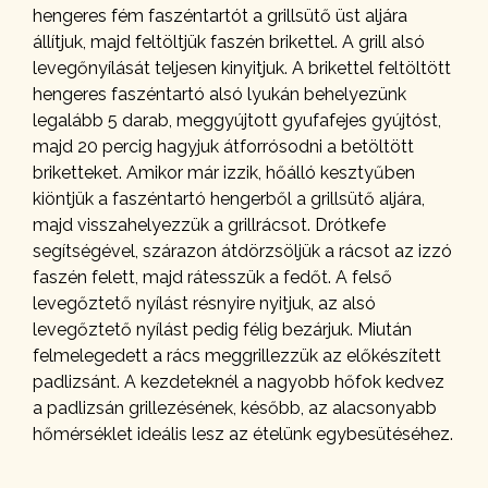
hengeres fém faszéntartót a grillsütő üst aljára
állítjuk, majd feltöltjük faszén brikettel. A grill alsó
levegőnyílását teljesen kinyitjuk. A brikettel feltöltött
hengeres faszéntartó alsó lyukán behelyezünk
legalább 5 darab, meggyújtott gyufafejes gyújtóst,
majd 20 percig hagyjuk átforrósodni a betöltött
briketteket. Amikor már izzik, hőálló kesztyűben
kiöntjük a faszéntartó hengerből a grillsütő aljára,
majd visszahelyezzük a grillrácsot. Drótkefe
segítségével, szárazon átdörzsöljük a rácsot az izzó
faszén felett, majd rátesszük a fedőt. A felső
levegőztető nyílást résnyire nyitjuk, az alsó
levegőztető nyílást pedig félig bezárjuk. Miután
felmelegedett a rács meggrillezzük az előkészített
padlizsánt. A kezdeteknél a nagyobb hőfok kedvez
a padlizsán grillezésének, később, az alacsonyabb
hőmérséklet ideális lesz az ételünk egybesütéséhez.