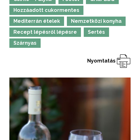
Hozzáadott cukormentes
Mediterrán ételek
Nemzetközi konyha
Recept lépésről lépésre
Sertés
Szárnyas
Nyomtatás