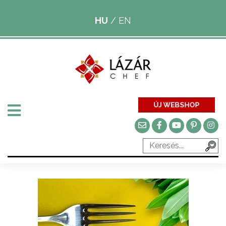
HU
/
EN
ÚJ WEBSHOP