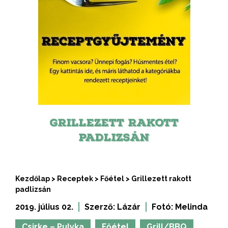
GRILLEZETT RAKOTT
PADLIZSÁN
Kezdőlap
>
Receptek
>
Főétel
>
Grillezett rakott
padlizsán
2019. július 02.
Szerző:
Lázár
Fotó:
Melinda
Csirke – Pulyka
Főétel
Grill/BBQ