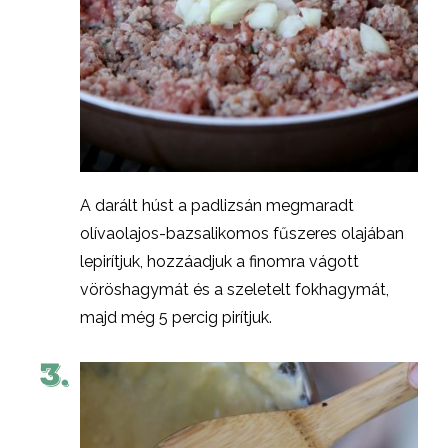
A darált húst a padlizsán megmaradt
olívaolajos-bazsalikomos fűszeres olajában
lepirítjuk, hozzáadjuk a finomra vágott
vöröshagymát és a szeletelt fokhagymát,
majd még 5 percig pirítjuk.
3.