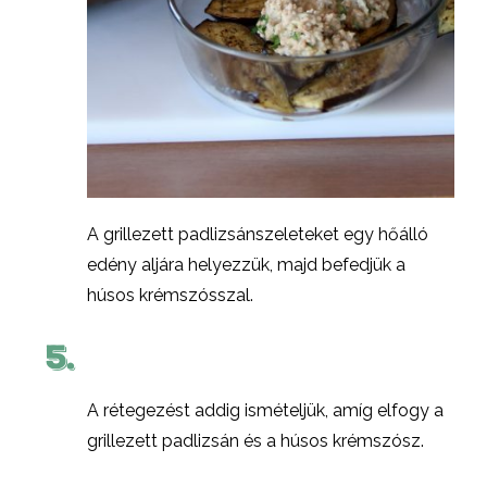
A grillezett padlizsánszeleteket egy hőálló
edény aljára helyezzük, majd befedjük a
húsos krémszósszal.
5.
A rétegezést addig ismételjük, amíg elfogy a
grillezett padlizsán és a húsos krémszósz.