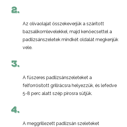
2.
Az olívaolajat összekeverjük a szárított
bazsalikomlevelekkel, majd kenőecsettel a
padlizsánszeletek mindkét oldalát megkenjük
vele.
3.
A fűszeres padlizsánszeleteket a
felforrósított grillrácsra helyezzük, és lefedve
5-8 perc alatt szép pirosra sütjük.
4.
A meggrillezett padlizsán szeleteket