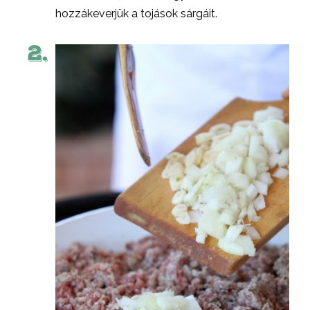
hozzákeverjük a tojások sárgáit.
2.