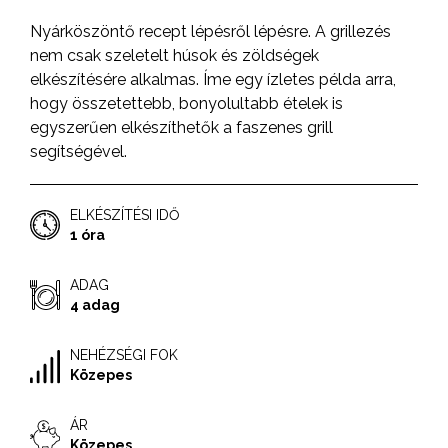
Nyárköszöntő recept lépésről lépésre. A grillezés
nem csak szeletelt húsok és zöldségek
elkészítésére alkalmas. Íme egy ízletes példa arra,
hogy összetettebb, bonyolultabb ételek is
egyszerűen elkészíthetők a faszenes grill
segítségével.
ELKÉSZÍTÉSI IDŐ
1 óra
ADAG
4 adag
NEHÉZSÉGI FOK
Közepes
ÁR
Közepes