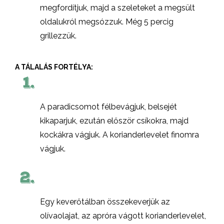
megfordítjuk, majd a szeleteket a megsült
oldalukról megsózzuk. Még 5 percig
grillezzük.
A TÁLALÁS FORTÉLYA:
1.
A paradicsomot félbevágjuk, belsejét
kikaparjuk, ezután először csíkokra, majd
kockákra vágjuk. A korianderlevelet finomra
vágjuk.
2.
Egy keverőtálban összekeverjük az
olívaolajat, az apróra vágott korianderlevelet,