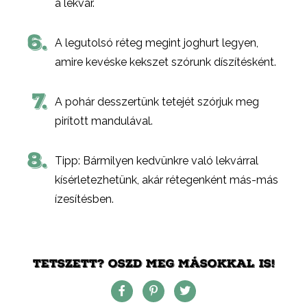
a lekvár.
6.
A legutolsó réteg megint joghurt legyen,
amire kevéske kekszet szórunk díszítésként.
7.
A pohár desszertünk tetejét szórjuk meg
pirított mandulával.
8.
Tipp: Bármilyen kedvünkre való lekvárral
kísérletezhetünk, akár rétegenként más-más
ízesítésben.
TETSZETT? OSZD MEG MÁSOKKAL IS!