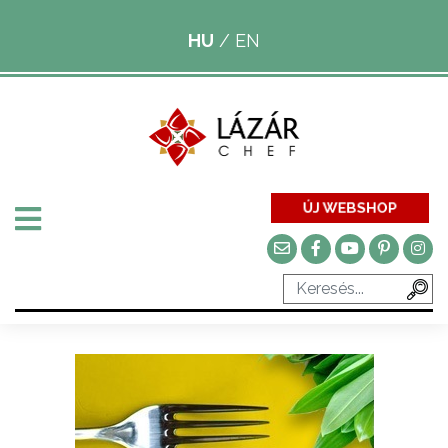
HU
/
EN
ÚJ WEBSHOP