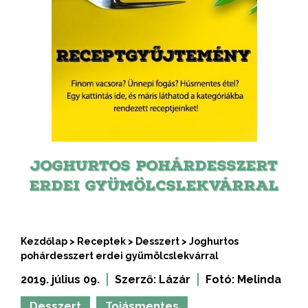
JOGHURTOS POHÁRDESSZERT
ERDEI GYÜMÖLCSLEKVÁRRAL
Kezdőlap
>
Receptek
>
Desszert
>
Joghurtos
pohárdesszert erdei gyümölcslekvárral
2019. július 09.
Szerző:
Lázár
Fotó:
Melinda
Desszert
Tojásmentes