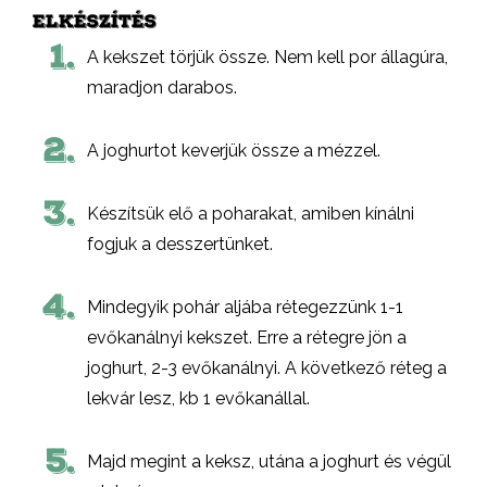
ELKÉSZÍTÉS
1.
A kekszet törjük össze. Nem kell por állagúra,
maradjon darabos.
2.
A joghurtot keverjük össze a mézzel.
3.
Készítsük elő a poharakat, amiben kínálni
fogjuk a desszertünket.
4.
Mindegyik pohár aljába rétegezzünk 1-1
evőkanálnyi kekszet. Erre a rétegre jön a
joghurt, 2-3 evőkanálnyi. A következő réteg a
lekvár lesz, kb 1 evőkanállal.
5.
Majd megint a keksz, utána a joghurt és végül