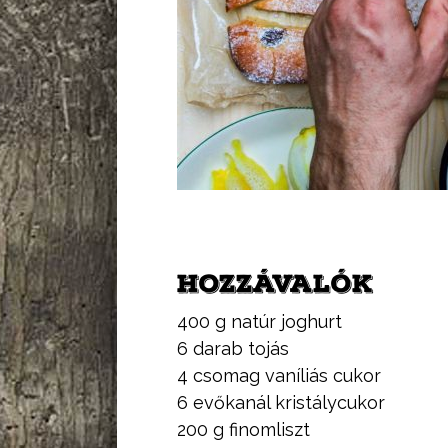
HOZZÁVALÓK
400 g natúr joghurt
6 darab tojás
4 csomag vaníliás cukor
6 evőkanál kristálycukor
200 g finomliszt