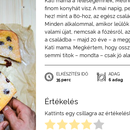
Kati mama a feleségemnek, Melin
finom konyhát visz. A mai napig, 
hez! mint a 80-hoz, az egész csalá
Minden alkalommal, amikor leülök 
valami újat, nemcsak a főzésről, a
a családba – majd 20 éve – a meg
Kati mama. Megkértem, hogy ossza 
semmi titok – mondta – csak jó al
ELKÉSZÍTÉSI IDŐ
ADAG
35 perc
6 adag
Értékelés
Kattints egy csillagra az értékelés