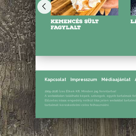
S-TÚRÓS
KEMENCÉS SÜLT
L
EJGLI
FAGYLALT
Kapcsolat
Impresszum
Médiaajánlat
2009-2026 Ízes Étkek Kft. Minden jog fenntartva!
A weboldalon található képek, szövegek, egyéb tartalmak fe
Előzetes írásos engedély nélkül tilos jelen weboldal tartalm
tartalmát kereskedelmi célra felhasználni.