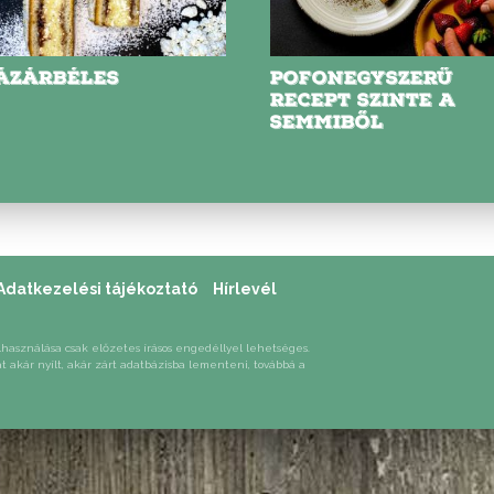
ÁZÁRBÉLES
POFONEGYSZERŰ
RECEPT SZINTE A
SEMMIBŐL
Adatkezelési tájékoztató
Hírlevél
lhasználása csak előzetes írásos engedéllyel lehetséges.
át akár nyílt, akár zárt adatbázisba lementeni, továbbá a