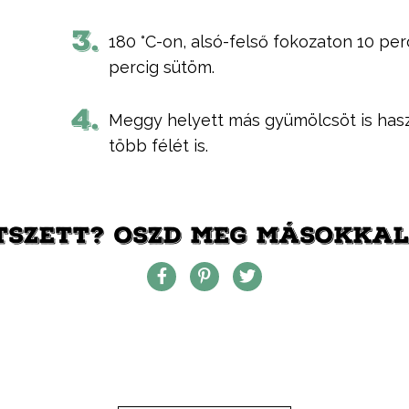
3.
180 °C-on, alsó-felső fokozaton 10 per
percig sütöm.
4.
Meggy helyett más gyümölcsöt is hasz
több félét is.
TSZETT? OSZD MEG MÁSOKKAL 