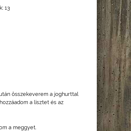
k:
13
zután összekeverem a joghurttal
d hozzáadom a lisztet és az
rom a meggyet.