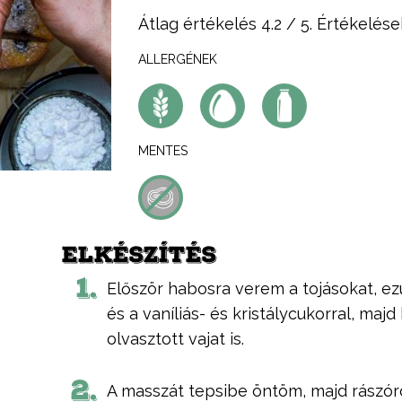
Átlag értékelés
4.2
/ 5. Értékelése
ALLERGÉNEK
MENTES
ELKÉSZÍTÉS
1.
Először habosra verem a tojásokat, e
és a vaníliás- és kristálycukorral, maj
olvasztott vajat is.
2.
A masszát tepsibe öntöm, majd rászó