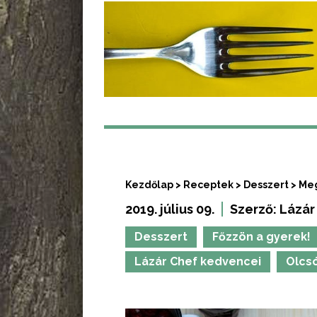
Kezdőlap
>
Receptek
>
Desszert
>
Meg
2019. július 09.
Szerző:
Lázár
Desszert
Főzzön a gyerek!
Lázár Chef kedvencei
Olcs