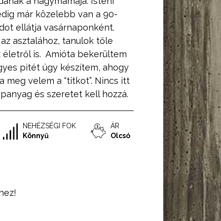
dának a nagymamája. Isteni
pedig már közelebb van a 90-
dot ellátja vasárnaponként.
az asztalához, tanulok tőle
z életről is. Amióta bekerültem
gyes pitét úgy készítem, ahogy
meg velem a “titkot”. Nincs itt
apanyag és szeretet kell hozzá.
NEHÉZSÉGI FOK
ÁR
Könnyű
Olcsó
hez!