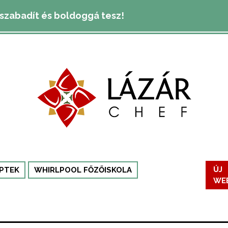
lszabadít és boldoggá tesz!
ÚJ
PTEK
WHIRLPOOL FŐZŐISKOLA
WE