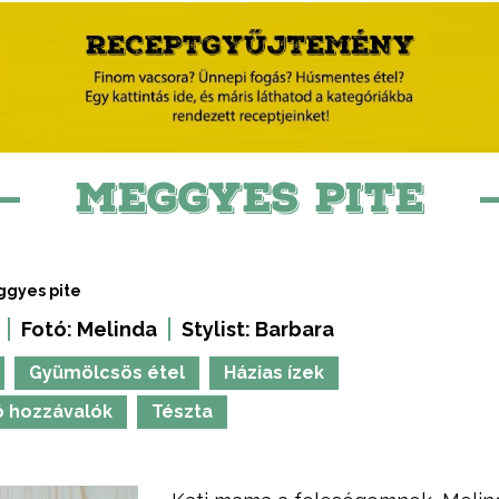
MEGGYES PITE
gyes pite
Fotó:
Melinda
Stylist:
Barbara
Gyümölcsös étel
Házias ízek
ó hozzávalók
Tészta