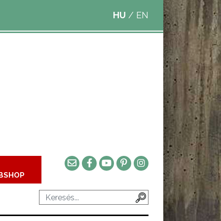
HU
/
EN
BSHOP