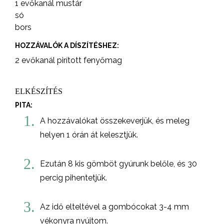
1 evőkanál mustár
só
bors
HOZZÁVALÓK A DÍSZÍTÉSHEZ:
2 evőkanál pirított fenyőmag
ELKÉSZÍTÉS
PITA:
1.
A hozzávalókat összekeverjük, és meleg
helyen 1 órán át kelesztjük.
2.
Ezután 8 kis gömböt gyúrunk belőle, és 30
percig pihentetjük.
3.
Az idő elteltével a gombócokat 3-4 mm
vékonyra nyújtom.