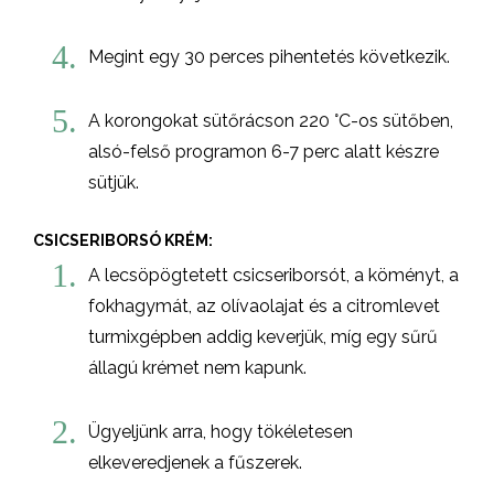
4.
Megint egy 30 perces pihentetés következik.
5.
A korongokat sütőrácson 220 °C-os sütőben,
alsó-felső programon 6-7 perc alatt készre
sütjük.
CSICSERIBORSÓ KRÉM:
1.
A lecsöpögtetett csicseriborsót, a köményt, a
fokhagymát, az olívaolajat és a citromlevet
turmixgépben addig keverjük, míg egy sűrű
állagú krémet nem kapunk.
2.
Ügyeljünk arra, hogy tökéletesen
elkeveredjenek a fűszerek.