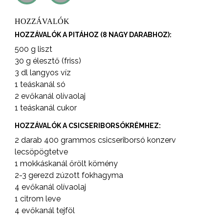
HOZZÁVALÓK
HOZZÁVALÓK A PITÁHOZ (8 NAGY DARABHOZ):
500 g liszt
30 g élesztő (friss)
3 dl langyos víz
1 teáskanál só
2 evőkanál olívaolaj
1 teáskanál cukor
HOZZÁVALÓK A CSICSERIBORSÓKRÉMHEZ:
2 darab 400 grammos csicseriborsó konzerv
lecsöpögtetve
1 mokkáskanál őrölt kömény
2-3 gerezd zúzott fokhagyma
4 evőkanál olívaolaj
1 citrom leve
4 evőkanál tejföl