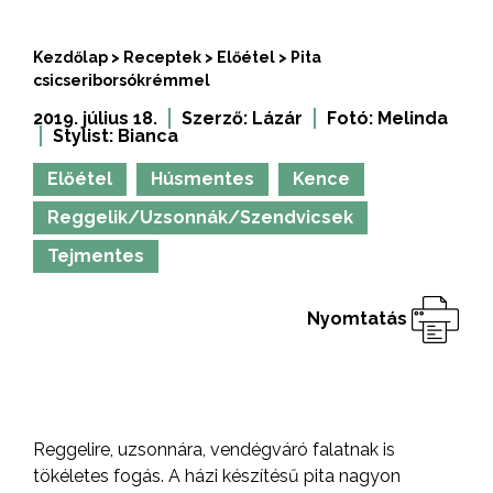
Kezdőlap
>
Receptek
>
Előétel
>
Pita
csicseriborsókrémmel
2019. július 18.
Szerző:
Lázár
Fotó:
Melinda
Stylist:
Bianca
Előétel
Húsmentes
Kence
Reggelik/Uzsonnák/Szendvicsek
Tejmentes
Nyomtatás
Reggelire, uzsonnára, vendégváró falatnak is
tökéletes fogás. A házi készítésű pita nagyon