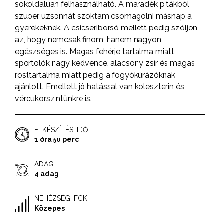
sokoldalúan felhasználható. A maradék pitákból
szuper uzsonnát szoktam csomagolni másnap a
gyerekeknek. A csicseriborsó mellett pedig szóljon
az, hogy nemcsak finom, hanem nagyon
egészséges is. Magas fehérje tartalma miatt
sportolók nagy kedvence, alacsony zsír és magas
rosttartalma miatt pedig a fogyókúrázóknak
ajánlott. Emellett jó hatással van koleszterin és
vércukorszintünkre is.
ELKÉSZÍTÉSI IDŐ
1 óra 50 perc
ADAG
4 adag
NEHÉZSÉGI FOK
Közepes