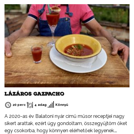
LÁZÁROS GAZPACHO
20 perc
4 adag
Könnyű
A 2020-as év Balatoni nyár című műsor receptjei nagy
sikert arattak, ezért úgy gondoltam, összegyűjtöm őket
egy csokorba, hogy könnyen elérhetőek legyenek.