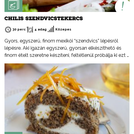
CHILIS SZENDVICSTEKERCS
30 perc
4 adag
Közepes
Gyors, egyszerű, finom mexikói “szendvics” lépésről
lépésre. Aki igazán egyszerű, gyorsan elkészíthető és
finom ételt szeretne készíteni, feltétlenül próbálja ki ezt a
receptemet – akár hidegen akár melegen.