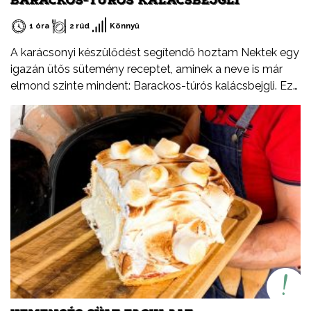
BARACKOS-TÚRÓS KALÁCSBEJGLI
1 óra
2 rúd
Könnyű
A karácsonyi készülődést segítendő hoztam Nektek egy
igazán ütős sütemény receptet, aminek a neve is már
elmond szinte mindent: Barackos-túrós kalácsbejgli. Ez
nem tévedés, a kalács puhaságát ötvöztem a bejgli
omlósságával, valamint a baracklekvár és rögös túró
ízvilágával. Tudtátok, hogy a rögös túró egy igazi,
magyar specialitás? Jellegzetes íze és állaga különbözik
a más országokban kapható verzióktól, ebben a
formában csak Magyarországon létezik. Ezúton
szeretném felhívni a figyelmetek a Tejszív emblémára is,
ami nem egy márka, hanem a Tej Terméktanács
védjegye. Ha egy tejtermék csomagolásán látod, biztos
lehetsz benne, hogy magyar termék, csak és kizárólag
tejből vagy annak melléktermékeiből készült (író, savó).