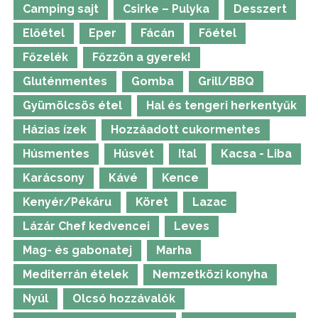
Camping sajt
Csirke – Pulyka
Desszert
Előétel
Eper
Fácán
Főétel
Főzelék
Főzzön a gyerek!
Gluténmentes
Gomba
Grill/BBQ
Gyümölcsös étel
Hal és tengeri herkentyűk
Házias ízek
Hozzáadott cukormentes
Húsmentes
Húsvét
Ital
Kacsa - Liba
Karácsony
Kávé
Kence
Kenyér/Pékáru
Köret
Lazac
Lázár Chef kedvencei
Leves
Mag- és gabonatej
Marha
Mediterrán ételek
Nemzetközi konyha
Nyúl
Olcsó hozzávalók