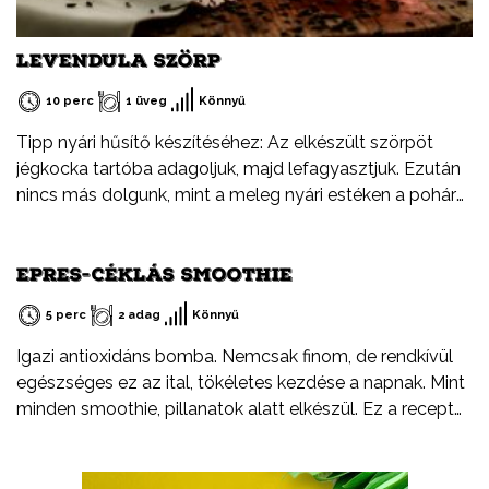
LEVENDULA SZÖRP
10 perc
1 üveg
Könnyű
Tipp nyári hűsítő készítéséhez: Az elkészült szörpöt
jégkocka tartóba adagoljuk, majd lefagyasztjuk. Ezután
nincs más dolgunk, mint a meleg nyári estéken a pohár
rozénkba beletenni.
EPRES-CÉKLÁS SMOOTHIE
5 perc
2 adag
Könnyű
Igazi antioxidáns bomba. Nemcsak finom, de rendkívül
egészséges ez az ital, tökéletes kezdése a napnak. Mint
minden smoothie, pillanatok alatt elkészül. Ez a recept
legyen csak egy kiindulópont. Arra biztatlak, hogy
kísérletezz bátran, cserélj ki egy-egy hozzávalót, adj
hozzá valami egészen újat.