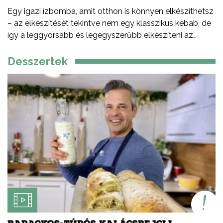
Egy igazi ízbomba, amit otthon is könnyen elkészíthetsz
– az elkészítését tekintve nem egy klasszikus kebab, de
így a leggyorsabb és legegyszerűbb elkészíteni az
otthoni verzióját – serpenyőben, faszén nélkül. De miért
érdemes bárányhúst választani? Kiváló minőségű,
Desszertek
tápanyagban gazdag vörös hús. Magas vas-, cink- és B-
vitamin-tartalmú. Gazdag íze és lágy textúrája
különlegessé teszi az ételeket. Prémium alapanyag,
amely az egyik legfenntarthatóbb forrásból származik.