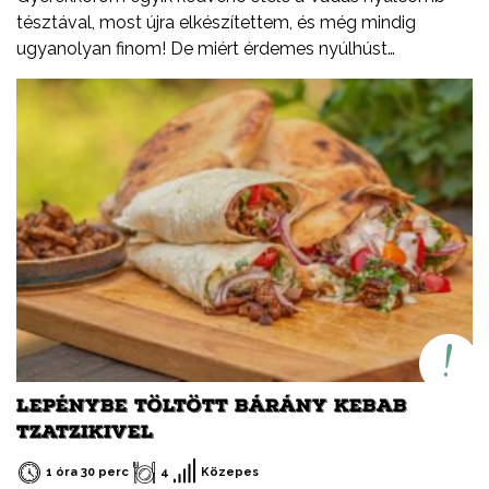
tésztával, most újra elkészítettem, és még mindig
ugyanolyan finom! De miért érdemes nyúlhúst
fogyasztani? Természetesen sovány, fehérjében
gazdag, alacsony zsírtartalmú hús. Könnyen
emészthető. Kiváló alternatíva más húsfélék helyett,
változatosan és egyszerűen elkészíthető.
LEPÉNYBE TÖLTÖTT BÁRÁNY KEBAB
TZATZIKIVEL
1 óra 30 perc
4
Közepes