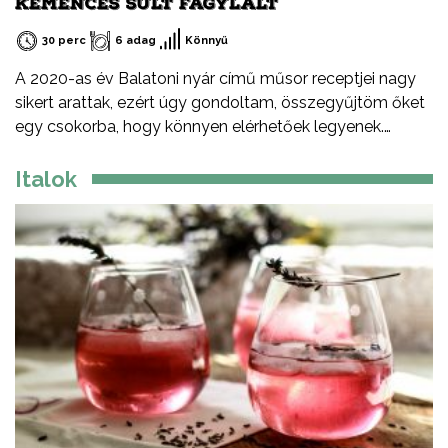
KEMENCÉS SÜLT FAGYLALT
30 perc
6 adag
Könnyű
A 2020-as év Balatoni nyár című műsor receptjei nagy
sikert arattak, ezért úgy gondoltam, összegyűjtöm őket
egy csokorba, hogy könnyen elérhetőek legyenek.
Ezeket a recepteket nem csak nyáron, hanem az év
minden időszakában elkészítheted, mint ahogy a
Italok
Balatont is egész évben látogathatod! Jó főzést, és jó
étvágyát kívánok!