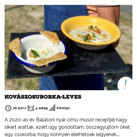
Ezeket a recepteket nem csak nyáron, hanem az év
minden időszakában elkészítheted, mint ahogy a
Balatont is egész évben látogathatod! Jó főzést, és jó
étvágyát kívánok!
KOVÁSZOSUBORKA-LEVES
20 perc
4 adag
Könnyű
A 2020-as év Balatoni nyár című műsor receptjei nagy
sikert arattak, ezért úgy gondoltam, összegyűjtöm őket
egy csokorba, hogy könnyen elérhetőek legyenek.