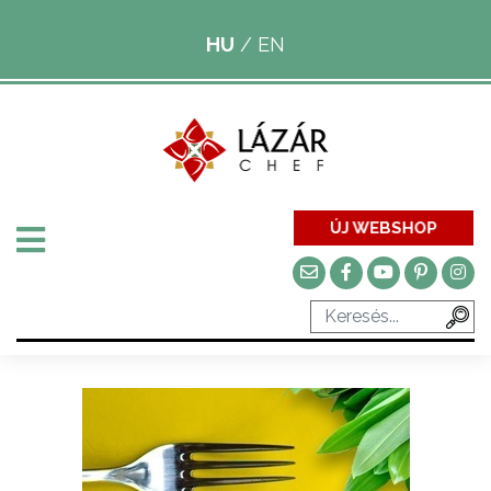
HU
/
EN
ÚJ WEBSHOP