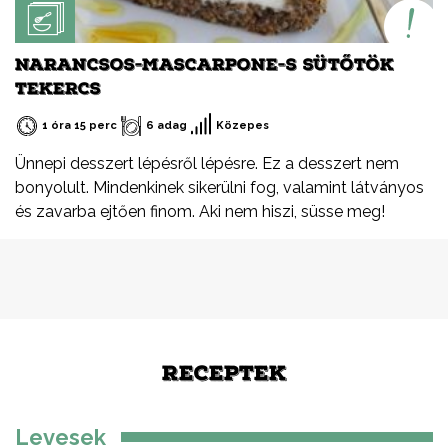
NARANCSOS-MASCARPONE-S SÜTŐTÖK
TEKERCS
1 óra 15 perc
6 adag
Közepes
Ünnepi desszert lépésről lépésre. Ez a desszert nem
bonyolult. Mindenkinek sikerülni fog, valamint látványos
és zavarba ejtően finom. Aki nem hiszi, süsse meg!
RECEPTEK
Levesek