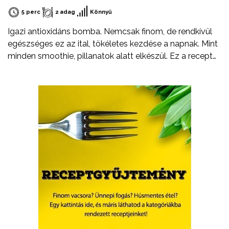
5 perc
2 adag
Könnyű
Igazi antioxidáns bomba. Nemcsak finom, de rendkívül
egészséges ez az ital, tökéletes kezdése a napnak. Mint
minden smoothie, pillanatok alatt elkészül. Ez a recept
legyen csak egy kiindulópont. Arra biztatlak, hogy
kísérletezz bátran, cserélj ki egy-egy hozzávalót, adj
hozzá valami egészen újat.