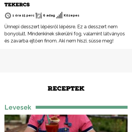
TEKERCS
1 óra 15 perc
6 adag
Közepes
Ünnepi desszert lépésről lépésre. Ez a desszert nem
bonyolult. Mindenkinek sikerülni fog, valamint látványos
és zavarba ejtően finom. Aki nem hiszi, süsse meg!
RECEPTEK
Levesek