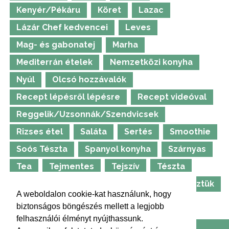
Kenyér/Pékáru
Köret
Lazac
Lázár Chef kedvencei
Leves
Mag- és gabonatej
Marha
Mediterrán ételek
Nemzetközi konyha
Nyúl
Olcsó hozzávalók
Recept lépésről lépésre
Recept videóval
Reggelik/Uzsonnák/Szendvicsek
Rizses étel
Saláta
Sertés
Smoothie
Soós Tészta
Spanyol konyha
Szárnyas
Tea
Tejmentes
Tejszív
Tészta
Thermomix
Tojásmentes
TV-ben főztük
A weboldalon cookie-kat használunk, hogy
Ünnepi ételek
Vadétel
Whirlpool
biztonságos böngészés mellett a legjobb
felhasználói élményt nyújthassunk.