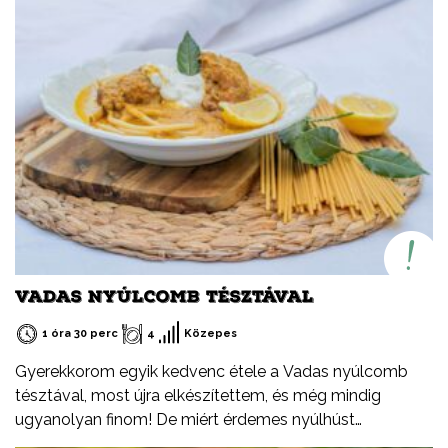
étvágyát kívánok!
VADAS NYÚLCOMB TÉSZTÁVAL
1 óra 30 perc
4
Közepes
Gyerekkorom egyik kedvenc étele a Vadas nyúlcomb
tésztával, most újra elkészítettem, és még mindig
ugyanolyan finom! De miért érdemes nyúlhúst
fogyasztani? Természetesen sovány, fehérjében