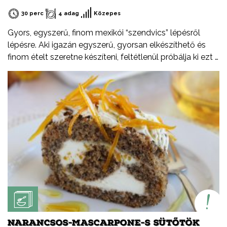
30 perc
4 adag
Közepes
Gyors, egyszerű, finom mexikói “szendvics” lépésről
lépésre. Aki igazán egyszerű, gyorsan elkészíthető és
finom ételt szeretne készíteni, feltétlenül próbálja ki ezt a
receptemet – akár hidegen akár melegen.
NARANCSOS-MASCARPONE-S SÜTŐTÖK