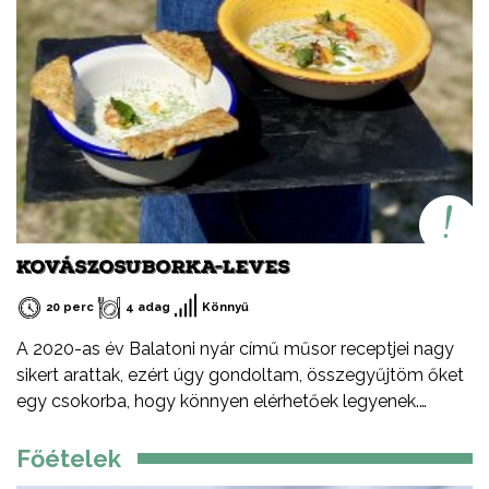
étvágyát kívánok!
KOVÁSZOSUBORKA-LEVES
20 perc
4 adag
Könnyű
A 2020-as év Balatoni nyár című műsor receptjei nagy
sikert arattak, ezért úgy gondoltam, összegyűjtöm őket
egy csokorba, hogy könnyen elérhetőek legyenek.
Ezeket a recepteket nem csak nyáron, hanem az év
minden időszakában elkészítheted, mint ahogy a
Főételek
Balatont is egész évben látogathatod! Jó főzést, és jó