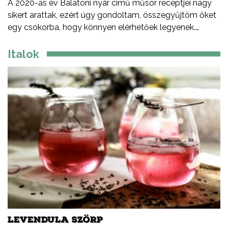
A 2020-as év Balatoni nyár című műsor receptjei nagy
sikert arattak, ezért úgy gondoltam, összegyűjtöm őket
egy csokorba, hogy könnyen elérhetőek legyenek.
Ezeket a recepteket nem csak nyáron, hanem az év
minden időszakában elkészítheted, mint ahogy a
Italok
Balatont is egész évben látogathatod! Jó főzést, és jó
étvágyát kívánok!
LEVENDULA SZÖRP