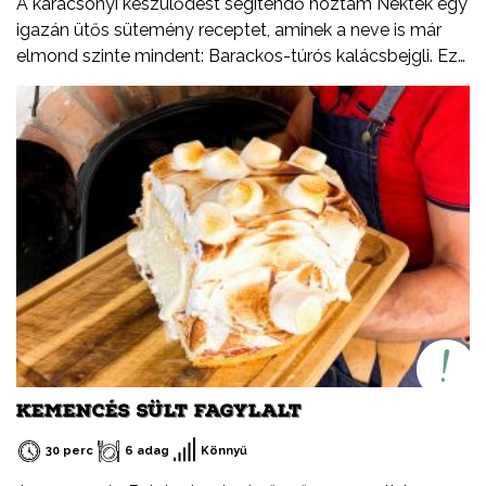
A karácsonyi készülődést segítendő hoztam Nektek egy
igazán ütős sütemény receptet, aminek a neve is már
elmond szinte mindent: Barackos-túrós kalácsbejgli. Ez
nem tévedés, a kalács puhaságát ötvöztem a bejgli
omlósságával, valamint a baracklekvár és rögös túró
ízvilágával. Tudtátok, hogy a rögös túró egy igazi,
magyar specialitás? Jellegzetes íze és állaga különbözik
a más országokban kapható verzióktól, ebben a
formában csak Magyarországon létezik. Ezúton
szeretném felhívni a figyelmetek a Tejszív emblémára is,
ami nem egy márka, hanem a Tej Terméktanács
védjegye. Ha egy tejtermék csomagolásán látod, biztos
lehetsz benne, hogy magyar termék, csak és kizárólag
tejből vagy annak melléktermékeiből készült (író, savó).
KEMENCÉS SÜLT FAGYLALT
30 perc
6 adag
Könnyű