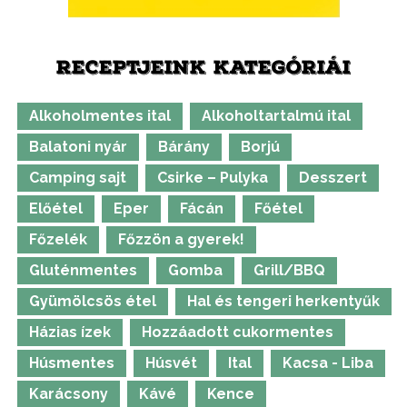
RECEPTJEINK KATEGÓRIÁI
Alkoholmentes ital
Alkoholtartalmú ital
Balatoni nyár
Bárány
Borjú
Camping sajt
Csirke – Pulyka
Desszert
Előétel
Eper
Fácán
Főétel
Főzelék
Főzzön a gyerek!
Gluténmentes
Gomba
Grill/BBQ
Gyümölcsös étel
Hal és tengeri herkentyűk
Házias ízek
Hozzáadott cukormentes
Húsmentes
Húsvét
Ital
Kacsa - Liba
Karácsony
Kávé
Kence