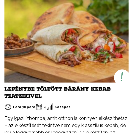
gazdag, alacsony zsírtartalmú hús. Könnyen
emészthető. Kiváló alternatíva más húsfélék helyett,
változatosan és egyszerűen elkészíthető.
LEPÉNYBE TÖLTÖTT BÁRÁNY KEBAB
TZATZIKIVEL
1 óra 30 perc
4
Közepes
Egy igazi ízbomba, amit otthon is könnyen elkészíthetsz
– az elkészítését tekintve nem egy klasszikus kebab, de
így a leggyorsabb és legegyszerűbb elkészíteni az