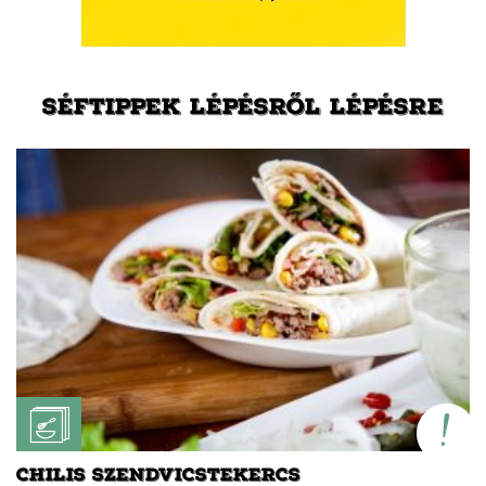
SÉFTIPPEK LÉPÉSRŐL LÉPÉSRE
CHILIS SZENDVICSTEKERCS