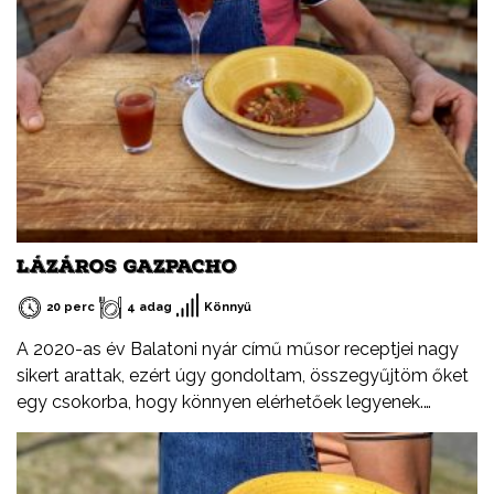
LÁZÁROS GAZPACHO
20 perc
4 adag
Könnyű
A 2020-as év Balatoni nyár című műsor receptjei nagy
sikert arattak, ezért úgy gondoltam, összegyűjtöm őket
egy csokorba, hogy könnyen elérhetőek legyenek.
Ezeket a recepteket nem csak nyáron, hanem az év
minden időszakában elkészítheted, mint ahogy a
Balatont is egész évben látogathatod! Jó főzést, és jó