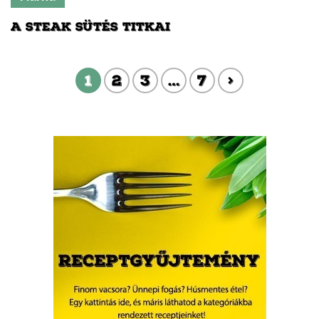
A STEAK SÜTÉS TITKAI
1
2
3
…
7
>