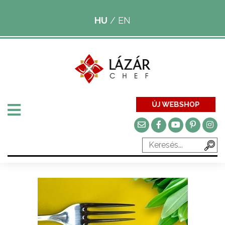
HU
/
EN
ÚJ WEBSHOP