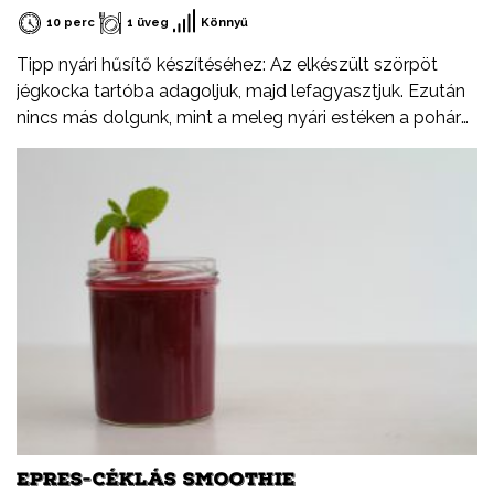
10 perc
1 üveg
Könnyű
Tipp nyári hűsítő készítéséhez: Az elkészült szörpöt
jégkocka tartóba adagoljuk, majd lefagyasztjuk. Ezután
nincs más dolgunk, mint a meleg nyári estéken a pohár
rozénkba beletenni.
EPRES-CÉKLÁS SMOOTHIE