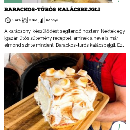
BARACKOS-TÚRÓS KALÁCSBEJGLI
1 óra
2 rúd
Könnyű
A karácsonyi készülődést segítendő hoztam Nektek egy
igazán ütős sütemény receptet, aminek a neve is már
elmond szinte mindent: Barackos-túrós kalácsbejgli. Ez
nem tévedés, a kalács puhaságát ötvöztem a bejgli
omlósságával, valamint a baracklekvár és rögös túró
ízvilágával. Tudtátok, hogy a rögös túró egy igazi,
magyar specialitás? Jellegzetes íze és állaga különbözik
a más országokban kapható verzióktól, ebben a
formában csak Magyarországon létezik. Ezúton
szeretném felhívni a figyelmetek a Tejszív emblémára is,
ami nem egy márka, hanem a Tej Terméktanács
védjegye. Ha egy tejtermék csomagolásán látod, biztos
lehetsz benne, hogy magyar termék, csak és kizárólag
tejből vagy annak melléktermékeiből készült (író, savó).