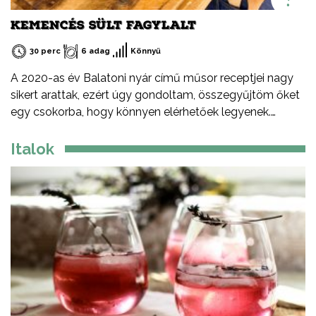
KEMENCÉS SÜLT FAGYLALT
30 perc
6 adag
Könnyű
A 2020-as év Balatoni nyár című műsor receptjei nagy
sikert arattak, ezért úgy gondoltam, összegyűjtöm őket
egy csokorba, hogy könnyen elérhetőek legyenek.
Ezeket a recepteket nem csak nyáron, hanem az év
minden időszakában elkészítheted, mint ahogy a
Italok
Balatont is egész évben látogathatod! Jó főzést, és jó
étvágyát kívánok!