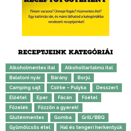
RECEPTJEINK KATEGÓRIÁI
Alkoholmentes ital
Alkoholtartalmú ital
Balatoni nyár
Bárány
Borjú
Camping sajt
Csirke – Pulyka
Desszert
Előétel
Eper
Fácán
Főétel
Főzelék
Főzzön a gyerek!
Gluténmentes
Gomba
Grill/BBQ
Gyümölcsös étel
Hal és tengeri herkentyűk