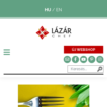
HU
/
EN
ÚJ WEBSHOP