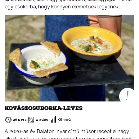
egy csokorba, hogy könnyen elérhetőek legyenek.
Ezeket a recepteket nem csak nyáron, hanem az év
minden időszakában elkészítheted, mint ahogy a
Balatont is egész évben látogathatod! Jó főzést, és jó
étvágyát kívánok!
KOVÁSZOSUBORKA-LEVES
20 perc
4 adag
Könnyű
A 2020-as év Balatoni nyár című műsor receptjei nagy
sikert arattak, ezért úgy gondoltam, összegyűjtöm őket