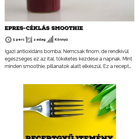
EPRES-CÉKLÁS SMOOTHIE
5 perc
2 adag
Könnyű
Igazi antioxidáns bomba. Nemcsak finom, de rendkívül
egészséges ez az ital, tökéletes kezdése a napnak. Mint
minden smoothie, pillanatok alatt elkészül. Ez a recept
legyen csak egy kiindulópont. Arra biztatlak, hogy
kísérletezz bátran, cserélj ki egy-egy hozzávalót, adj
hozzá valami egészen újat.