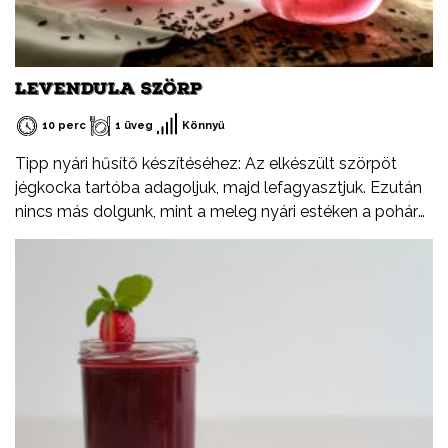
LEVENDULA SZÖRP
10 perc
1 üveg
Könnyű
Tipp nyári hűsítő készítéséhez: Az elkészült szörpöt
jégkocka tartóba adagoljuk, majd lefagyasztjuk. Ezután
nincs más dolgunk, mint a meleg nyári estéken a pohár
rozénkba beletenni.