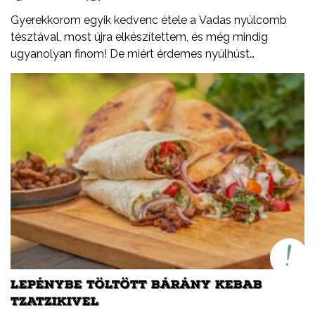
Gyerekkorom egyik kedvenc étele a Vadas nyúlcomb
tésztával, most újra elkészítettem, és még mindig
ugyanolyan finom! De miért érdemes nyúlhúst
fogyasztani? Természetesen sovány, fehérjében
gazdag, alacsony zsírtartalmú hús. Könnyen
emészthető. Kiváló alternatíva más húsfélék helyett,
változatosan és egyszerűen elkészíthető.
LEPÉNYBE TÖLTÖTT BÁRÁNY KEBAB
TZATZIKIVEL