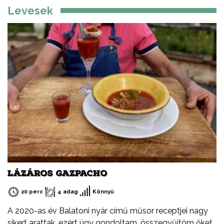
Levesek
LÁZÁROS GAZPACHO
20 perc
4 adag
Könnyű
A 2020-as év Balatoni nyár című műsor receptjei nagy
sikert arattak, ezért úgy gondoltam, összegyűjtöm őket