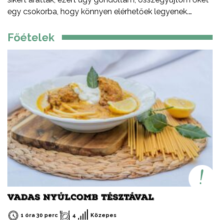
egy csokorba, hogy könnyen elérhetőek legyenek.
Ezeket a recepteket nem csak nyáron, hanem az év
minden időszakában elkészítheted, mint ahogy a
Főételek
Balatont is egész évben látogathatod! Jó főzést, és jó
étvágyát kívánok!
VADAS NYÚLCOMB TÉSZTÁVAL
1 óra 30 perc
4
Közepes