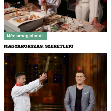
Médiamegjelenés
MAGYARORSZÁG, SZERETLEK!