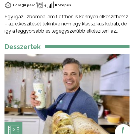
1 óra 30 perc
4
Közepes
Egy igazi ízbomba, amit otthon is könnyen elkészíthetsz
– az elkészítését tekintve nem egy klasszikus kebab, de
így a leggyorsabb és legegyszerűbb elkészíteni az
otthoni verzióját – serpenyőben, faszén nélkül. De miért
érdemes bárányhúst választani? Kiváló minőségű,
Desszertek
tápanyagban gazdag vörös hús. Magas vas-, cink- és B-
vitamin-tartalmú. Gazdag íze és lágy textúrája
különlegessé teszi az ételeket. Prémium alapanyag,
amely az egyik legfenntarthatóbb forrásból származik.