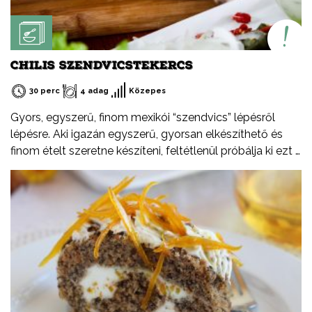
CHILIS SZENDVICSTEKERCS
30 perc
4 adag
Közepes
Gyors, egyszerű, finom mexikói “szendvics” lépésről
lépésre. Aki igazán egyszerű, gyorsan elkészíthető és
finom ételt szeretne készíteni, feltétlenül próbálja ki ezt a
receptemet – akár hidegen akár melegen.