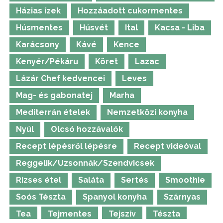
Házias ízek
Hozzáadott cukormentes
Húsmentes
Húsvét
Ital
Kacsa - Liba
Karácsony
Kávé
Kence
Kenyér/Pékáru
Köret
Lazac
Lázár Chef kedvencei
Leves
Mag- és gabonatej
Marha
Mediterrán ételek
Nemzetközi konyha
Nyúl
Olcsó hozzávalók
Recept lépésről lépésre
Recept videóval
Reggelik/Uzsonnák/Szendvicsek
Rizses étel
Saláta
Sertés
Smoothie
Soós Tészta
Spanyol konyha
Szárnyas
Tea
Tejmentes
Tejszív
Tészta