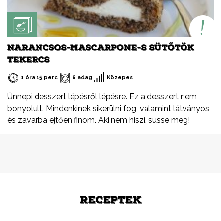
NARANCSOS-MASCARPONE-S SÜTŐTÖK
TEKERCS
1 óra 15 perc
6 adag
Közepes
Ünnepi desszert lépésről lépésre. Ez a desszert nem
bonyolult. Mindenkinek sikerülni fog, valamint látványos
és zavarba ejtően finom. Aki nem hiszi, süsse meg!
RECEPTEK