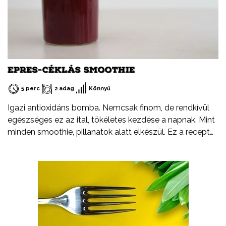
EPRES-CÉKLÁS SMOOTHIE
5 perc
2 adag
Könnyű
Igazi antioxidáns bomba. Nemcsak finom, de rendkívül
egészséges ez az ital, tökéletes kezdése a napnak. Mint
minden smoothie, pillanatok alatt elkészül. Ez a recept
legyen csak egy kiindulópont. Arra biztatlak, hogy
kísérletezz bátran, cserélj ki egy-egy hozzávalót, adj
hozzá valami egészen újat.