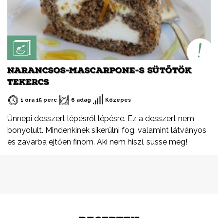
NARANCSOS-MASCARPONE-S SÜTŐTÖK
TEKERCS
1 óra 15 perc
6 adag
Közepes
Ünnepi desszert lépésről lépésre. Ez a desszert nem
bonyolult. Mindenkinek sikerülni fog, valamint látványos
és zavarba ejtően finom. Aki nem hiszi, süsse meg!