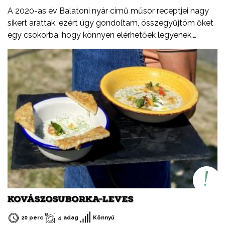
A 2020-as év Balatoni nyár című műsor receptjei nagy
sikert arattak, ezért úgy gondoltam, összegyűjtöm őket
egy csokorba, hogy könnyen elérhetőek legyenek.
Ezeket a recepteket nem csak nyáron, hanem az év
minden időszakában elkészítheted, mint ahogy a
Balatont is egész évben látogathatod! Jó főzést, és jó
étvágyát kívánok!
KOVÁSZOSUBORKA-LEVES
20 perc
4 adag
Könnyű