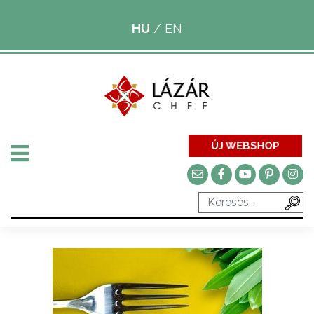
HU
/
EN
ÚJ WEBSHOP