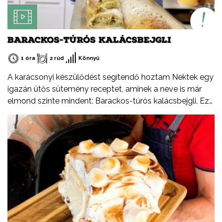
BARACKOS-TÚRÓS KALÁCSBEJGLI
1 óra
2 rúd
Könnyű
A karácsonyi készülődést segítendő hoztam Nektek egy
igazán ütős sütemény receptet, aminek a neve is már
elmond szinte mindent: Barackos-túrós kalácsbejgli. Ez
nem tévedés, a kalács puhaságát ötvöztem a bejgli
omlósságával, valamint a baracklekvár és rögös túró
ízvilágával. Tudtátok, hogy a rögös túró egy igazi,
magyar specialitás? Jellegzetes íze és állaga különbözik
a más országokban kapható verzióktól, ebben a
formában csak Magyarországon létezik. Ezúton
szeretném felhívni a figyelmetek a Tejszív emblémára is,
ami nem egy márka, hanem a Tej Terméktanács
védjegye. Ha egy tejtermék csomagolásán látod, biztos
lehetsz benne, hogy magyar termék, csak és kizárólag