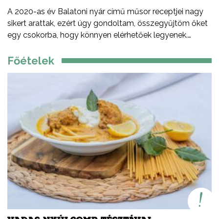
A 2020-as év Balatoni nyár című műsor receptjei nagy
sikert arattak, ezért úgy gondoltam, összegyűjtöm őket
egy csokorba, hogy könnyen elérhetőek legyenek.
Ezeket a recepteket nem csak nyáron, hanem az év
minden időszakában elkészítheted, mint ahogy a
Főételek
Balatont is egész évben látogathatod! Jó főzést, és jó
étvágyát kívánok!