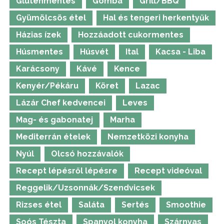
Gluténmentes
Gomba
Grill/BBQ
Gyümölcsös étel
Hal és tengeri herkentyűk
Házias ízek
Hozzáadott cukormentes
Húsmentes
Húsvét
Ital
Kacsa - Liba
Karácsony
Kávé
Kence
Kenyér/Pékáru
Köret
Lazac
Lázár Chef kedvencei
Leves
Mag- és gabonatej
Marha
Mediterrán ételek
Nemzetközi konyha
Nyúl
Olcsó hozzávalók
Recept lépésről lépésre
Recept videóval
Reggelik/Uzsonnák/Szendvicsek
Rizses étel
Saláta
Sertés
Smoothie
Soós Tészta
Spanyol konyha
Szárnyas