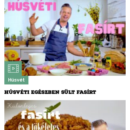
Húsvét
HÚSVÉTI EGÉSZBEN SÜLT FASÍRT