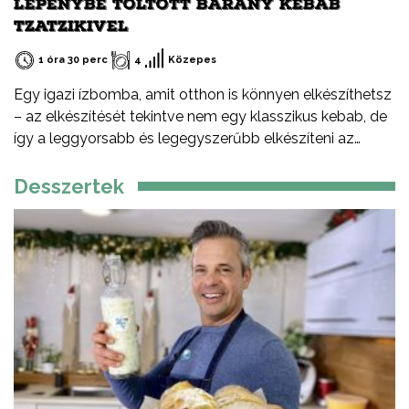
LEPÉNYBE TÖLTÖTT BÁRÁNY KEBAB
TZATZIKIVEL
1 óra 30 perc
4
Közepes
Egy igazi ízbomba, amit otthon is könnyen elkészíthetsz
– az elkészítését tekintve nem egy klasszikus kebab, de
így a leggyorsabb és legegyszerűbb elkészíteni az
otthoni verzióját – serpenyőben, faszén nélkül. De miért
érdemes bárányhúst választani? Kiváló minőségű,
Desszertek
tápanyagban gazdag vörös hús. Magas vas-, cink- és B-
vitamin-tartalmú. Gazdag íze és lágy textúrája
különlegessé teszi az ételeket. Prémium alapanyag,
amely az egyik legfenntarthatóbb forrásból származik.