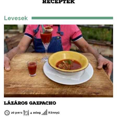
RECEPTEK
Levesek
LÁZÁROS GAZPACHO
20 perc
4 adag
Könnyű