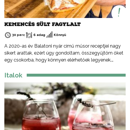
tejből vagy annak melléktermékeiből készült (író, savó).
KEMENCÉS SÜLT FAGYLALT
30 perc
6 adag
Könnyű
A 2020-as év Balatoni nyár című műsor receptjei nagy
sikert arattak, ezért úgy gondoltam, összegyűjtöm őket
egy csokorba, hogy könnyen elérhetőek legyenek.
Ezeket a recepteket nem csak nyáron, hanem az év
minden időszakában elkészítheted, mint ahogy a
Italok
Balatont is egész évben látogathatod! Jó főzést, és jó
étvágyát kívánok!