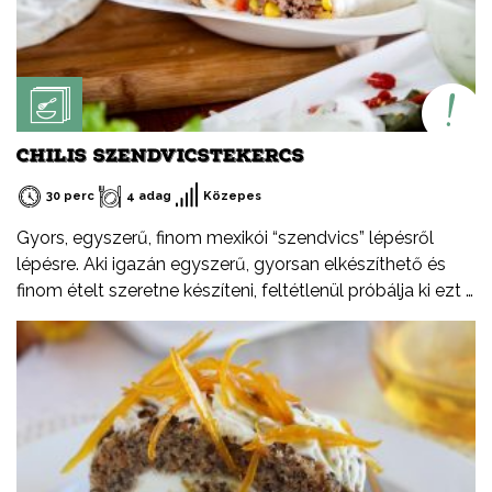
CHILIS SZENDVICSTEKERCS
30 perc
4 adag
Közepes
Gyors, egyszerű, finom mexikói “szendvics” lépésről
lépésre. Aki igazán egyszerű, gyorsan elkészíthető és
finom ételt szeretne készíteni, feltétlenül próbálja ki ezt a
receptemet – akár hidegen akár melegen.