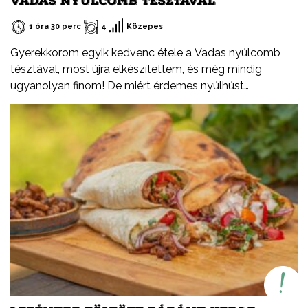
VADAS NYÚLCOMB TÉSZTÁVAL
1 óra 30 perc
4
Közepes
Gyerekkorom egyik kedvenc étele a Vadas nyúlcomb
tésztával, most újra elkészítettem, és még mindig
ugyanolyan finom! De miért érdemes nyúlhúst
fogyasztani? Természetesen sovány, fehérjében
gazdag, alacsony zsírtartalmú hús. Könnyen
emészthető. Kiváló alternatíva más húsfélék helyett,
változatosan és egyszerűen elkészíthető.