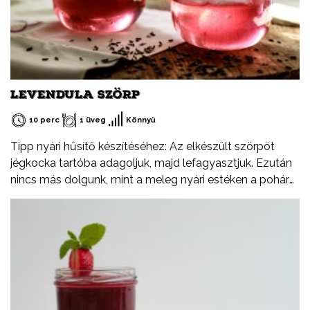
LEVENDULA SZÖRP
10 perc
1 üveg
Könnyű
Tipp nyári hűsítő készítéséhez: Az elkészült szörpöt
jégkocka tartóba adagoljuk, majd lefagyasztjuk. Ezután
nincs más dolgunk, mint a meleg nyári estéken a pohár
rozénkba beletenni.