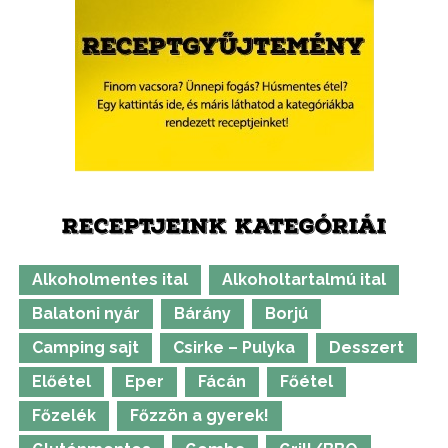
RECEPTJEINK KATEGÓRIÁI
Alkoholmentes ital
Alkoholtartalmú ital
Balatoni nyár
Bárány
Borjú
Camping sajt
Csirke – Pulyka
Desszert
Előétel
Eper
Fácán
Főétel
Főzelék
Főzzön a gyerek!