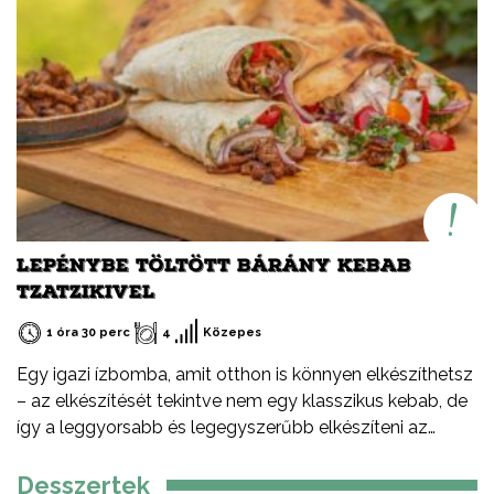
változatosan és egyszerűen elkészíthető.
LEPÉNYBE TÖLTÖTT BÁRÁNY KEBAB
TZATZIKIVEL
1 óra 30 perc
4
Közepes
Egy igazi ízbomba, amit otthon is könnyen elkészíthetsz
– az elkészítését tekintve nem egy klasszikus kebab, de
így a leggyorsabb és legegyszerűbb elkészíteni az
otthoni verzióját – serpenyőben, faszén nélkül. De miért
érdemes bárányhúst választani? Kiváló minőségű,
Desszertek