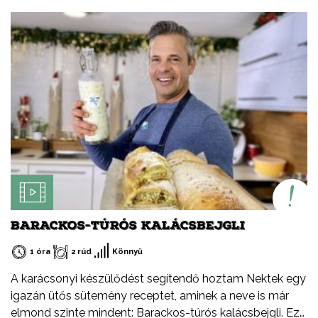
tápanyagban gazdag vörös hús. Magas vas-, cink- és B-
vitamin-tartalmú. Gazdag íze és lágy textúrája
különlegessé teszi az ételeket. Prémium alapanyag,
amely az egyik legfenntarthatóbb forrásból származik.
BARACKOS-TÚRÓS KALÁCSBEJGLI
1 óra
2 rúd
Könnyű
A karácsonyi készülődést segítendő hoztam Nektek egy
igazán ütős sütemény receptet, aminek a neve is már
elmond szinte mindent: Barackos-túrós kalácsbejgli. Ez