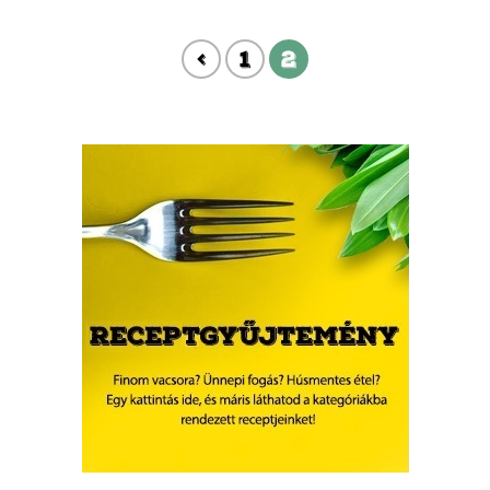
ki ezt az íz kombinációt, teljes szívemből ajánlom.
<
1
2