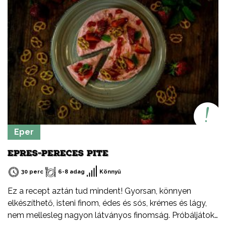
Eper
EPRES-PERECES PITE
30 perc
6-8 adag
Könnyű
Ez a recept aztán tud mindent! Gyorsan, könnyen
elkészíthető, isteni finom, édes és sós, krémes és lágy,
nem mellesleg nagyon látványos finomság. Próbáljátok