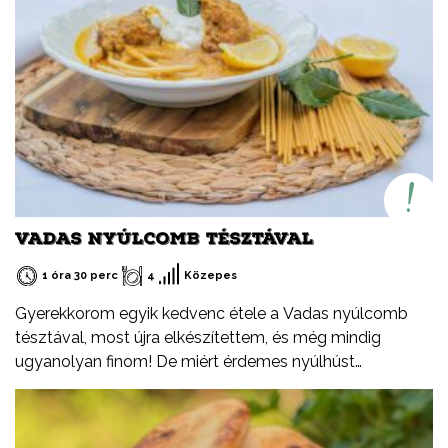
VADAS NYÚLCOMB TÉSZTÁVAL
1 óra 30 perc
4
Közepes
Gyerekkorom egyik kedvenc étele a Vadas nyúlcomb
tésztával, most újra elkészítettem, és még mindig
ugyanolyan finom! De miért érdemes nyúlhúst
fogyasztani? Természetesen sovány, fehérjében
gazdag, alacsony zsírtartalmú hús. Könnyen
emészthető. Kiváló alternatíva más húsfélék helyett,