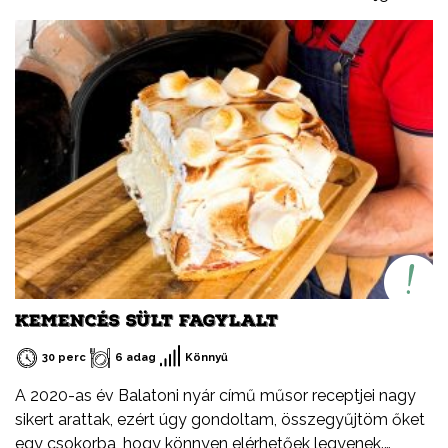
nem tévedés, a kalács puhaságát ötvöztem a bejgli
omlósságával, valamint a baracklekvár és rögös túró
ízvilágával. Tudtátok, hogy a rögös túró egy igazi,
magyar specialitás? Jellegzetes íze és állaga különbözik
a más országokban kapható verzióktól, ebben a
formában csak Magyarországon létezik. Ezúton
szeretném felhívni a figyelmetek a Tejszív emblémára is,
ami nem egy márka, hanem a Tej Terméktanács
védjegye. Ha egy tejtermék csomagolásán látod, biztos
lehetsz benne, hogy magyar termék, csak és kizárólag
tejből vagy annak melléktermékeiből készült (író, savó).
KEMENCÉS SÜLT FAGYLALT
30 perc
6 adag
Könnyű
A 2020-as év Balatoni nyár című műsor receptjei nagy
sikert arattak, ezért úgy gondoltam, összegyűjtöm őket
egy csokorba, hogy könnyen elérhetőek legyenek.