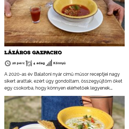
LÁZÁROS GAZPACHO
20 perc
4 adag
Könnyű
A 2020-as év Balatoni nyár című műsor receptjei nagy
sikert arattak, ezért úgy gondoltam, összegyűjtöm őket
egy csokorba, hogy könnyen elérhetőek legyenek.
Ezeket a recepteket nem csak nyáron, hanem az év
minden időszakában elkészítheted, mint ahogy a
Balatont is egész évben látogathatod! Jó főzést, és jó
étvágyát kívánok!