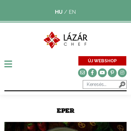
HU
/
EN
ÚJ WEBSHOP
EPER