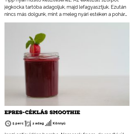
jégkocka tartóba adagoljuk, majd lefagyasztjuk. Ezután
nincs más dolgunk, mint a meleg nyári estéken a pohár
rozénkba beletenni.
EPRES-CÉKLÁS SMOOTHIE
5 perc
2 adag
Könnyű