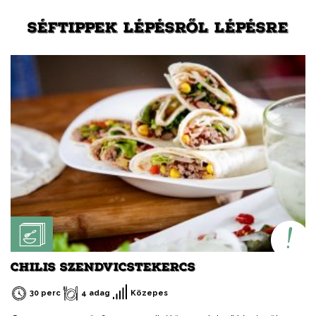
SÉFTIPPEK LÉPÉSRŐL LÉPÉSRE
CHILIS SZENDVICSTEKERCS
30 perc
4 adag
Közepes