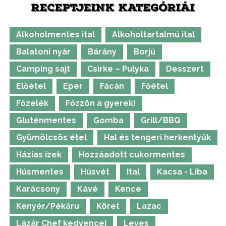
RECEPTJEINK KATEGÓRIÁI
Alkoholmentes ital
Alkoholtartalmú ital
Balatoni nyár
Bárány
Borjú
Camping sajt
Csirke – Pulyka
Desszert
Előétel
Eper
Fácán
Főétel
Főzelék
Főzzön a gyerek!
Gluténmentes
Gomba
Grill/BBQ
Gyümölcsös étel
Hal és tengeri herkentyűk
Házias ízek
Hozzáadott cukormentes
Húsmentes
Húsvét
Ital
Kacsa - Liba
Karácsony
Kávé
Kence
Kenyér/Pékáru
Köret
Lazac
Lázár Chef kedvencei
Leves