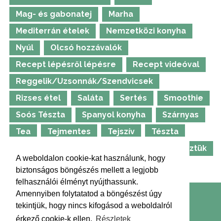
Mag- és gabonatej
Marha
Mediterrán ételek
Nemzetközi konyha
Nyúl
Olcsó hozzávalók
Recept lépésről lépésre
Recept videóval
Reggelik/Uzsonnák/Szendvicsek
Rizses étel
Saláta
Sertés
Smoothie
Soós Tészta
Spanyol konyha
Szárnyas
Tea
Tejmentes
Tejszív
Tészta
Thermomix
Tojásmentes
TV-ben főztük
A weboldalon cookie-kat használunk, hogy
Ünnepi ételek
Vadétel
Whirlpool
biztonságos böngészés mellett a legjobb
felhasználói élményt nyújthassunk.
Amennyiben folytatatod a böngészést úgy
Kapcsolat
Impresszum
Médiaajánlat
tekintjük, hogy nincs kifogásod a weboldalról
Adatkezelési tájékoztató
Hírlevél
érkező cookie-k ellen.
Részletek