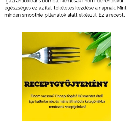
Igazi antioxidáns bomba. Nemcsak finom, de rendkívül
egészséges ez az ital, tökéletes kezdése a napnak. Mint
minden smoothie, pillanatok alatt elkészül. Ez a recept
legyen csak egy kiindulópont. Arra biztatlak, hogy
kísérletezz bátran, cserélj ki egy-egy hozzávalót, adj
hozzá valami egészen újat.