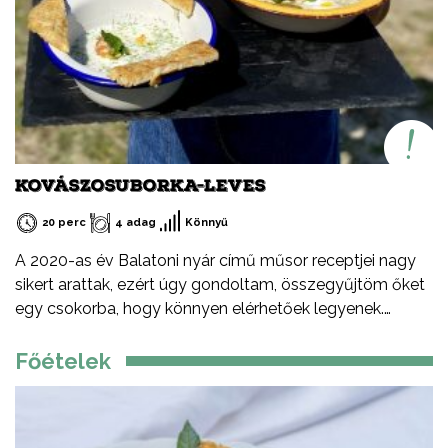
KOVÁSZOSUBORKA-LEVES
20 perc
4 adag
Könnyű
A 2020-as év Balatoni nyár című műsor receptjei nagy
sikert arattak, ezért úgy gondoltam, összegyűjtöm őket
egy csokorba, hogy könnyen elérhetőek legyenek.
Ezeket a recepteket nem csak nyáron, hanem az év
minden időszakában elkészítheted, mint ahogy a
Főételek
Balatont is egész évben látogathatod! Jó főzést, és jó
étvágyát kívánok!