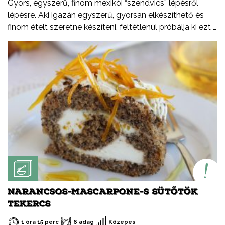
Gyors, egyszerű, finom mexikói “szendvics” lépésről
lépésre. Aki igazán egyszerű, gyorsan elkészíthető és
finom ételt szeretne készíteni, feltétlenül próbálja ki ezt a
receptemet – akár hidegen akár melegen.
NARANCSOS-MASCARPONE-S SÜTŐTÖK
TEKERCS
1 óra 15 perc
6 adag
Közepes