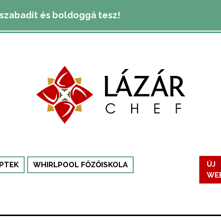
lszabadít és boldoggá tesz!
PTEK
WHIRLPOOL FŐZŐISKOLA
ÚJ
WE