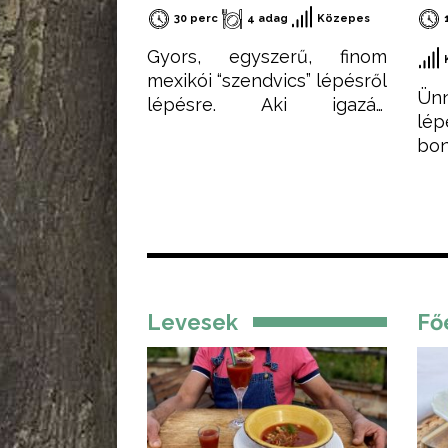
30 perc
4 adag
Közepes
Gyors, egyszerű, finom
mexikói “szendvics” lépésről
Ünn
lépésre. Aki igazán
lép
egyszerű, gyorsan
bo
elkészíthető és finom ételt
si
szeretne készíteni,
lá
feltétlenül próbálja ki ezt a
ejt
receptemet – akár hidegen
süs
akár melegen.
Levesek
Fő