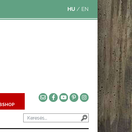
HU
/
EN
BSHOP