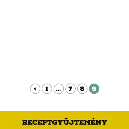
<
1
…
7
8
9