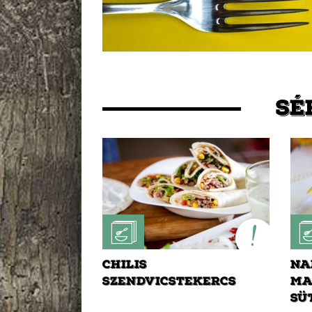
Balatont is egész évben
látogathatod! Jó főzést, és
jó étvágyát kívánok!
SÉ
CHILIS
NA
SZENDVICSTEKERCS
MA
SÜ