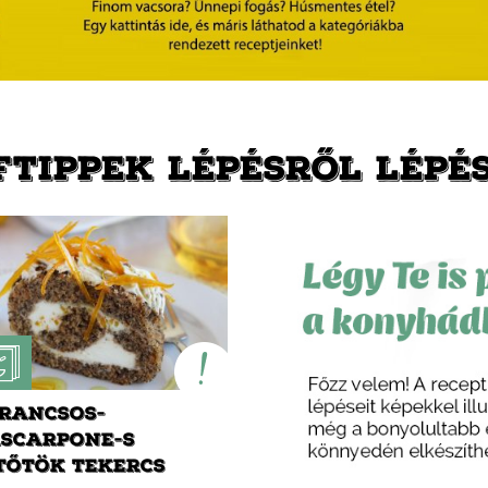
FTIPPEK LÉPÉSRŐL LÉPÉ
RANCSOS-
SCARPONE-S
TŐTÖK TEKERCS