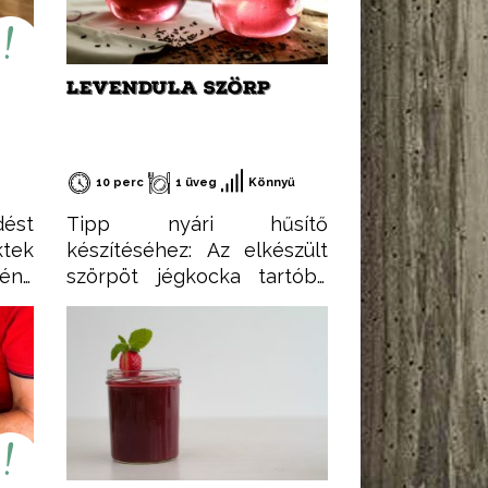
LEVENDULA SZÖRP
10 perc
1 üveg
Könnyű
dést
Tipp nyári hűsítő
tek
készítéséhez: Az elkészült
mény
szörpöt jégkocka tartóba
e is
adagoljuk, majd
ent:
lefagyasztjuk. Ezután nincs
gli.
más dolgunk, mint a meleg
lács
nyári estéken a pohár
m a
rozénkba beletenni.
al,
r és
al.