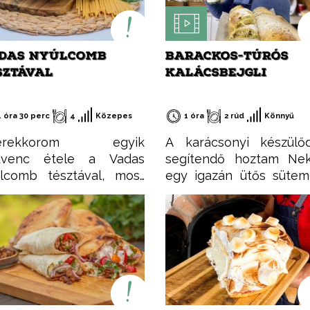
DAS NYÚLCOMB
BARACKOS-TÚRÓS
SZTÁVAL
KALÁCSBEJGLI
1 óra 30 perc
4
Közepes
1 óra
2 rúd
Könnyű
erekkorom egyik
A karácsonyi készülő
dvenc étele a Vadas
segítendő hoztam Nek
lcomb tésztával, most
egy igazán ütős süte
a elkészítettem, és még
receptet, aminek a nev
dig ugyanolyan finom!
már elmond szinte mind
miért érdemes nyúlhúst
Barackos-túrós kalácsbej
yasztani?
Ez nem tévedés, a ka
rmészetesen sovány,
puhaságát ötvözte
hérjében gazdag,
bejgli omlósságáv
csony zsírtartalmú hús.
valamint a baracklekvá
nnyen emészthető.
rögös túró ízvilágáv