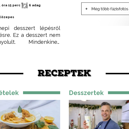
1 óra 15 perc
6 adag
Közepes
epi desszert lépésről
ésre. Ez a desszert nem
nyolult. Mindenkinek
kerülni fog, valamint
tványos és zavarba
ően finom. Aki nem hiszi,
se meg!
RECEPTEK
ételek
Desszertek