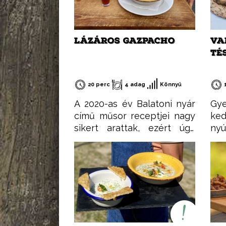
LÁZÁROS GAZPACHO
VA
TÉ
20 perc
4 adag
Könnyű
A 2020-as év Balatoni nyár
Gy
című műsor receptjei nagy
ke
sikert arattak, ezért úgy
nyú
gondoltam, összegyűjtöm
újr
őket egy csokorba, hogy
min
könnyen elérhetőek
De 
legyenek. Ezeket a
fog
recepteket nem csak
Te
nyáron, hanem az év
fe
minden időszakában
ala
elkészítheted, mint ahogy a
Kö