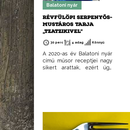
Balatoni nyár
RÉVFÜLÖPI SERPENYŐS-
MUSTÁROS TARJA
„TZATZIKIVEL”
30 perc
4 adag
Könnyű
A 2020-as év Balatoni nyár
című műsor receptjei nagy
sikert arattak, ezért úgy
gondoltam, összegyűjtöm
őket egy csokorba, hogy
könnyen elérhetőek
legyenek. Ezeket a
recepteket nem csak
nyáron, hanem az év
minden időszakában
elkészítheted, mint ahogy a