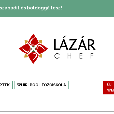
lszabadít és boldoggá tesz!
ÚJ
PTEK
WHIRLPOOL FŐZŐISKOLA
WE