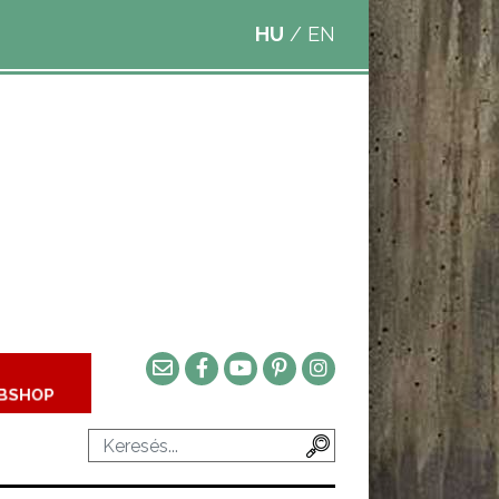
HU
/
EN
BSHOP