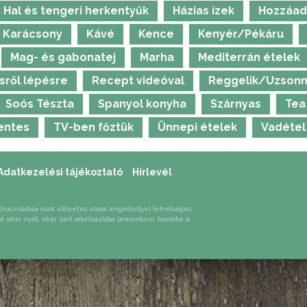
panyag, amely az egyik
Hal és tengeri herkentyűk
Házias ízek
Hozzáad
fenntarthatóbb
rásból származik.
Karácsony
Kávé
Kence
Kenyér/Pékáru
Mag- és gabonatej
Marha
Mediterrán ételek
sről lépésre
Recept videóval
Reggelik/Uzsonn
Soós Tészta
Spanyol konyha
Szárnyas
Tea
entes
TV-ben főztük
Ünnepi ételek
Vadétel
Adatkezelési tájékoztató
Hírlevél
lhasználása csak előzetes írásos engedéllyel lehetséges.
át akár nyílt, akár zárt adatbázisba lementeni, továbbá a