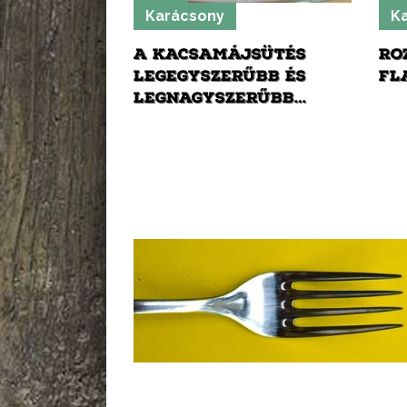
Karácsony
K
A KACSAMÁJSÜTÉS
RO
LEGEGYSZERŰBB ÉS
FL
LEGNAGYSZERŰBB
TITKA