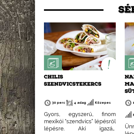
SÉ
CHILIS
NA
SZENDVICSTEKERCS
MA
SÜ
30 perc
4 adag
Közepes
Gyors, egyszerű, finom
mexikói “szendvics” lépésről
Ünn
lépésre. Aki igazán
lép