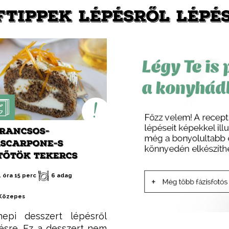
FTIPPEK LÉPÉSRŐL LÉPÉ
RANCSOS-
SCARPONE-S
TŐTÖK TEKERCS
1 óra 15 perc
6 adag
Közepes
epi desszert lépésről
ésre. Ez a desszert nem