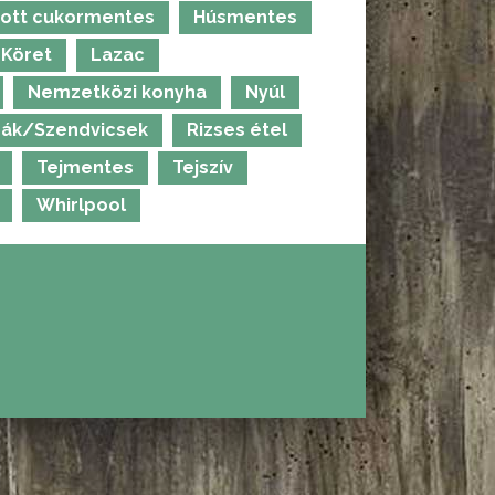
ott cukormentes
Húsmentes
Köret
Lazac
Nemzetközi konyha
Nyúl
ák/Szendvicsek
Rizses étel
Tejmentes
Tejszív
Whirlpool