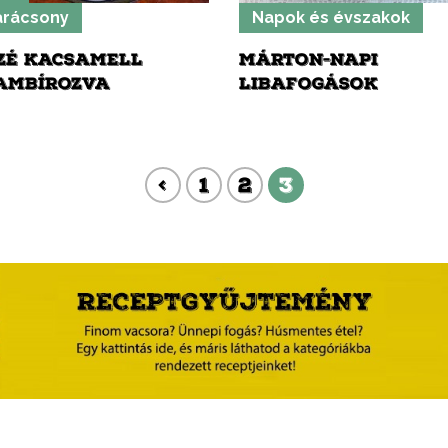
arácsony
Napok és évszakok
ZÉ KACSAMELL
MÁRTON-NAPI
AMBÍROZVA
LIBAFOGÁSOK
<
1
2
3