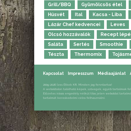
ala
Grill/BBQ
Gyümölcsös étel
leg
for
Húsvét
Ital
Kacsa - Liba
Lázár Chef kedvencei
Leves
Olcsó hozzávalók
Recept lépé
Saláta
Sertés
Smoothie
Tészta
Thermomix
Tojásm
Kapcsolat
Impresszum
Médiaajánlat
2009-2026 Ízes Étkek Kft. Minden jog fenntartva!
A weboldalon található képek, szövegek, egyéb tartalmak fe
Előzetes írásos engedély nélkül tilos jelen weboldal tartalm
tartalmát kereskedelmi célra felhasználni.