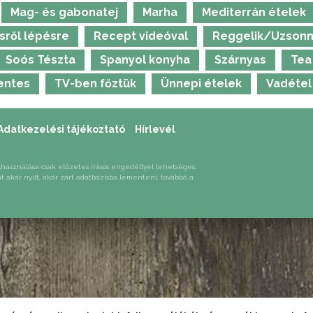
Mag- és gabonatej
Marha
Mediterrán ételek
sről lépésre
Recept videóval
Reggelik/Uzsonn
Soós Tészta
Spanyol konyha
Szárnyas
Tea
entes
TV-ben főztük
Ünnepi ételek
Vadétel
Adatkezelési tájékoztató
Hírlevél
lhasználása csak előzetes írásos engedéllyel lehetséges.
át akár nyílt, akár zárt adatbázisba lementeni, továbbá a