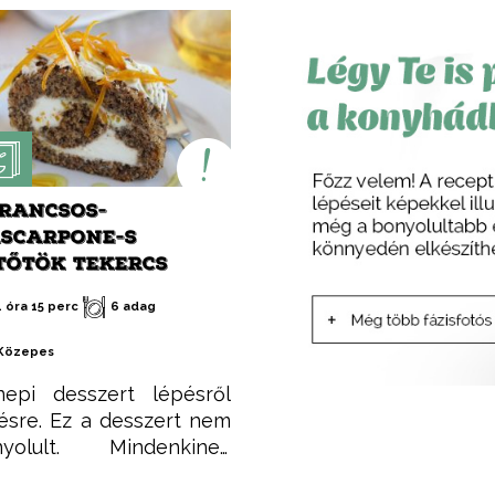
RANCSOS-
SCARPONE-S
TŐTÖK TEKERCS
1 óra 15 perc
6 adag
Közepes
epi desszert lépésről
ésre. Ez a desszert nem
nyolult. Mindenkinek
kerülni fog, valamint