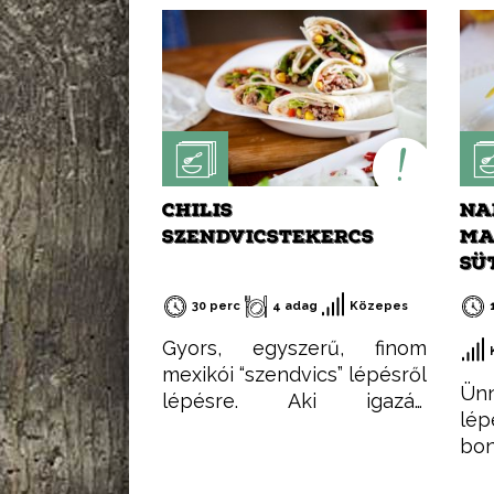
CHILIS
NA
SZENDVICSTEKERCS
MA
SÜ
30 perc
4 adag
Közepes
Gyors, egyszerű, finom
mexikói “szendvics” lépésről
Ünn
lépésre. Aki igazán
lép
egyszerű, gyorsan
bo
elkészíthető és finom ételt
si
szeretne készíteni,