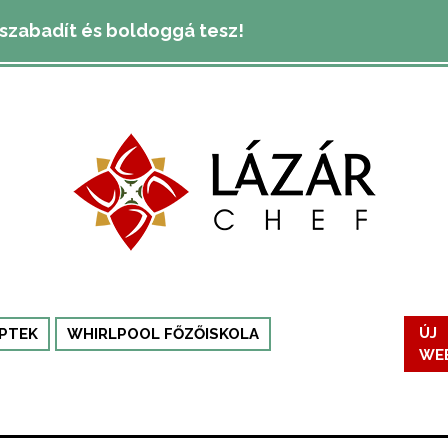
lszabadít és boldoggá tesz!
PTEK
WHIRLPOOL FŐZŐISKOLA
ÚJ
WE