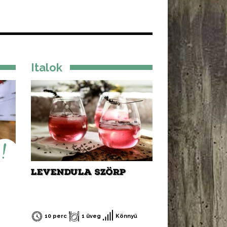
Italok
LEVENDULA SZÖRP
10 perc
1 üveg
Könnyű