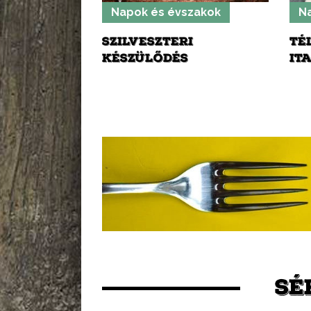
Napok és évszakok
N
SZILVESZTERI
TÉ
KÉSZÜLŐDÉS
IT
SÉ