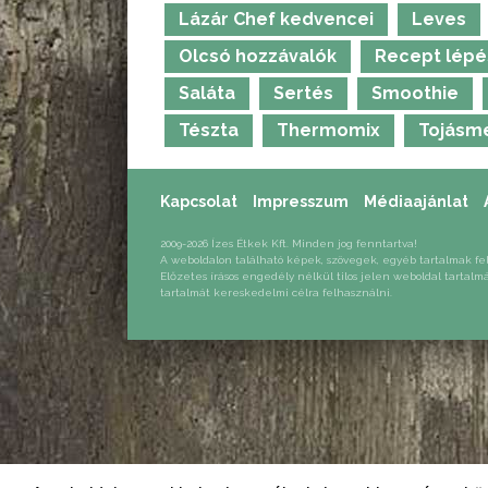
Lázár Chef kedvencei
Leves
Olcsó hozzávalók
Recept lépé
Saláta
Sertés
Smoothie
Tészta
Thermomix
Tojásm
Kapcsolat
Impresszum
Médiaajánlat
2009-2026 Ízes Étkek Kft. Minden jog fenntartva!
A weboldalon található képek, szövegek, egyéb tartalmak fe
Előzetes írásos engedély nélkül tilos jelen weboldal tartalm
tartalmát kereskedelmi célra felhasználni.