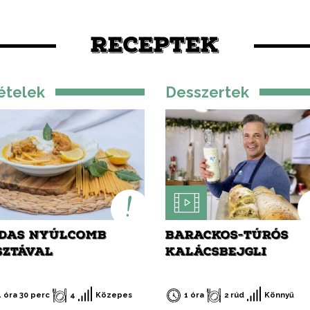
tványos és zavarba
ően finom. Aki nem hiszi,
se meg!
RECEPTEK
ételek
Desszertek
DAS NYÚLCOMB
BARACKOS-TÚRÓS
SZTÁVAL
KALÁCSBEJGLI
1 óra 30 perc
4
Közepes
1 óra
2 rúd
Könnyű