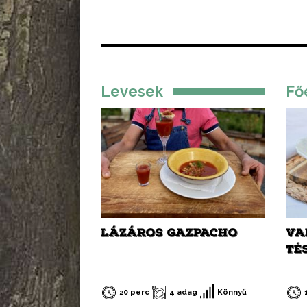
lá
feltétlenül próbálja ki ezt a
ejt
receptemet – akár hidegen
süs
akár melegen.
Levesek
Fő
LÁZÁROS GAZPACHO
VA
TÉ
20 perc
4 adag
Könnyű