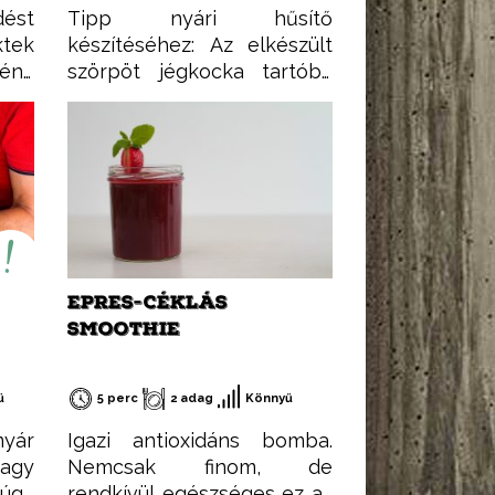
dést
Tipp nyári hűsítő
tek
készítéséhez: Az elkészült
mény
szörpöt jégkocka tartóba
e is
adagoljuk, majd
ent:
lefagyasztjuk. Ezután nincs
gli.
más dolgunk, mint a meleg
lács
nyári estéken a pohár
m a
rozénkba beletenni.
al,
r és
al.
EPRES-CÉKLÁS
túró
SMOOTHIE
yar
 íze
 más
ű
5 perc
2 adag
Könnyű
ató
nyár
Igazi antioxidáns bomba.
n a
nagy
Nemcsak finom, de
ak
 úgy
rendkívül egészséges ez az