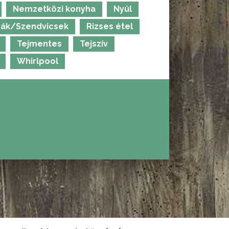
Nemzetközi konyha
Nyúl
ák/Szendvicsek
Rizses étel
Tejmentes
Tejszív
Whirlpool