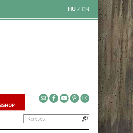
HU
/
EN
BSHOP