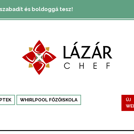
lszabadít és boldoggá tesz!
PTEK
WHIRLPOOL FŐZŐISKOLA
ÚJ
WE