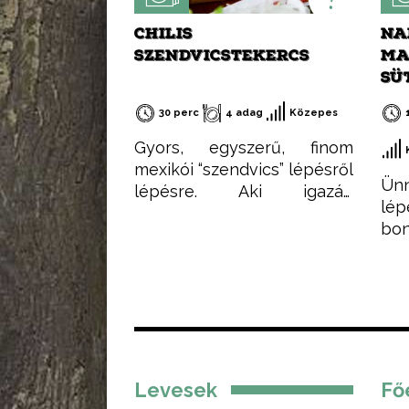
CHILIS
NA
SZENDVICSTEKERCS
MA
SÜ
30 perc
4 adag
Közepes
Gyors, egyszerű, finom
mexikói “szendvics” lépésről
Ünn
lépésre. Aki igazán
lép
egyszerű, gyorsan
bo
elkészíthető és finom ételt
si
szeretne készíteni,
lá
feltétlenül próbálja ki ezt a
ejt
receptemet – akár hidegen
süs
akár melegen.
Levesek
Fő