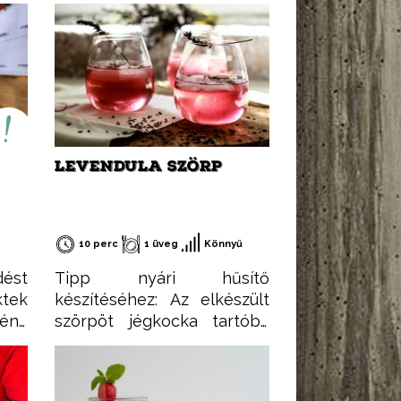
LEVENDULA SZÖRP
10 perc
1 üveg
Könnyű
dést
Tipp nyári hűsítő
tek
készítéséhez: Az elkészült
mény
szörpöt jégkocka tartóba
e is
adagoljuk, majd
ent:
lefagyasztjuk. Ezután nincs
gli.
más dolgunk, mint a meleg