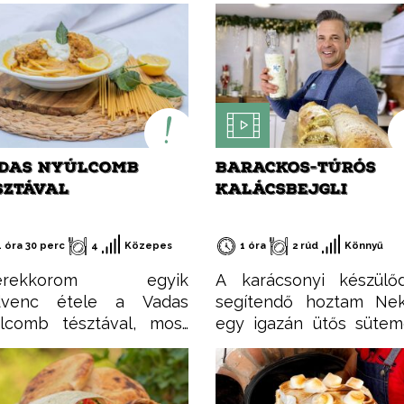
DAS NYÚLCOMB
BARACKOS-TÚRÓS
SZTÁVAL
KALÁCSBEJGLI
1 óra 30 perc
4
Közepes
1 óra
2 rúd
Könnyű
erekkorom egyik
A karácsonyi készülő
dvenc étele a Vadas
segítendő hoztam Nek
lcomb tésztával, most
egy igazán ütős süte
a elkészítettem, és még
receptet, aminek a nev
dig ugyanolyan finom!
már elmond szinte mind
miért érdemes nyúlhúst
Barackos-túrós kalácsbej