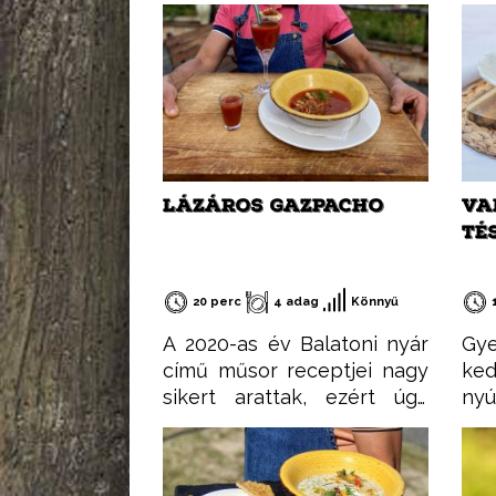
LÁZÁROS GAZPACHO
VA
TÉ
20 perc
4 adag
Könnyű
A 2020-as év Balatoni nyár
Gy
című műsor receptjei nagy
ke
sikert arattak, ezért úgy
nyú
gondoltam, összegyűjtöm
újr
őket egy csokorba, hogy
min
könnyen elérhetőek
De 