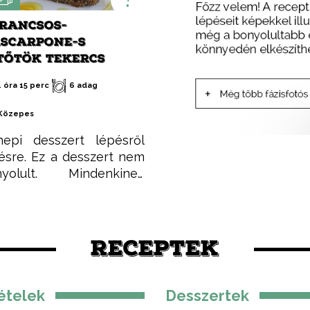
RANCSOS-
SCARPONE-S
TŐTÖK TEKERCS
1 óra 15 perc
6 adag
Közepes
epi desszert lépésről
ésre. Ez a desszert nem
nyolult. Mindenkinek
kerülni fog, valamint
tványos és zavarba
ően finom. Aki nem hiszi,
se meg!
RECEPTEK
ételek
Desszertek