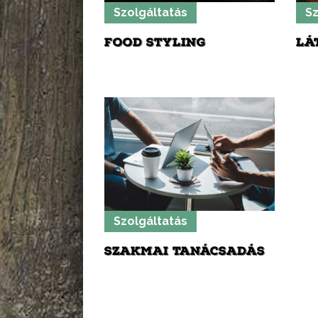
Szolgáltatás
Sz
FOOD STYLING
LÁ
Szolgáltatás
SZAKMAI TANÁCSADÁS